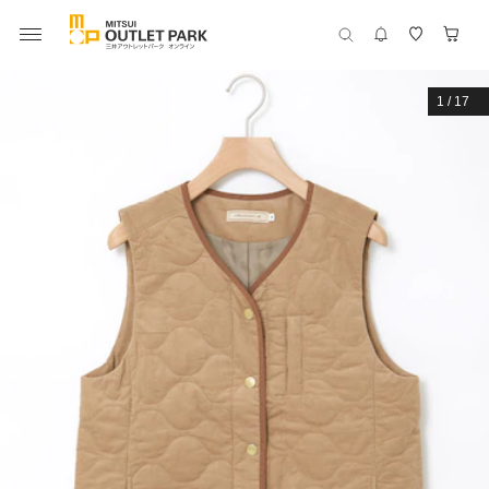
1
/
17