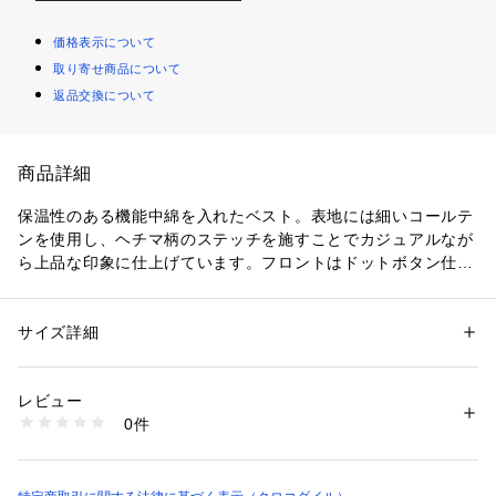
価格表示について
取り寄せ商品について
返品交換について
商品詳細
保温性のある機能中綿を入れたベスト。表地には細いコールテ
ンを使用し、ヘチマ柄のステッチを施すことでカジュアルなが
ら上品な印象に仕上げています。フロントはドットボタン仕様
で、両脇と胸にはポケット付き。身頃裏にはサーモアネーム中
綿を使用しており、軽く暖かい着心地で、さっと羽織るのに便
利な一枚です。
サイズ詳細
性別：
レディース
カテゴリー：
ファッション
 ＞ 
アウター
 ＞ 
ダウンベスト（中綿含）
レビュー
商品番号：
1092700000344 
（モール）
0件
030455404 （ショップ）