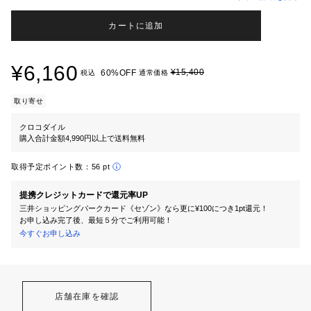
カートに追加
¥6,160
¥15,400
60%OFF
税込
通常価格
取り寄せ
クロコダイル
購入合計金額4,990円以上で送料無料
取得予定ポイント数：
56 pt
提携クレジットカードで還元率UP
三井ショッピングパークカード《セゾン》なら更に¥100につき1pt還元！
お申し込み完了後、最短５分でご利用可能！
今すぐお申し込み
店舗在庫を確認