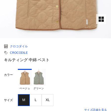
クロコダイル
CROCODILE
キルティング 中綿 ベスト
カラー
ベージュ
グリーン
M
L
XL
サイズ
サイズ詳細を見る