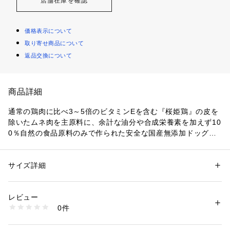
店舗在庫を確認
価格表示について
取り寄せ商品について
返品交換について
商品詳細
通常の鶏肉に比べ3～5倍のビタミンEを含む『桜姫鶏』の皮を
除いたムネ肉を主原料に、余計な油分や合成栄養素を加えず10
0％自然の食品原料のみで作られた安全な国産無添加ドッグフ
ードです。実際に粒を手に取っていただいて、触った感触とに
おいを嗅いでいただくだけで他のプレミアムフードとの違いを
感じていただけます。
サイズ詳細
性別：
レディース
メンズ
キッズ・ベビー
カテゴリー：
生活雑貨
 ＞ 
雑貨・花
 ＞ 
ペットグッズ
生産国：日本
レビュー
商品番号：
1092900000005 
（モール）
0件
103000612000 （ショップ）