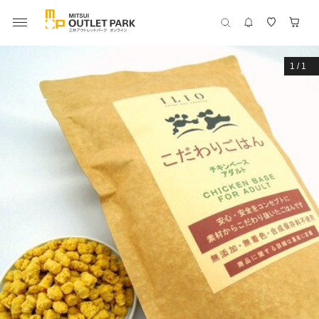
1
/
1