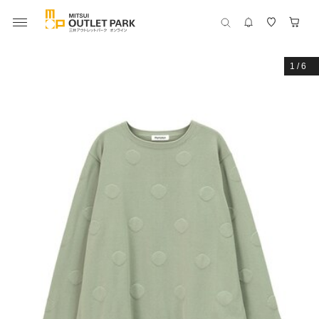
1
/
6