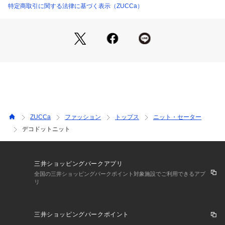
シンプルな丸首のカットソーですがドットのデザインが加わる
特定商取引に関する法律に基づく表示（ZUCCa）
ことで、プレーンにならずコーディネートに程よくアクセント
を加えてくれます。

襟ぐりは開きすぎず狭すぎない絶妙な首回り。

下にタートルネックのインナーを重ねた着こなしも楽しめま
す。
ZUCCa
ファッション
トップス
ニット・セーター
デコドットニット
三井ショッピングパークアプリ
全国の三井ショッピングパークポイント対象施設でご利用できるアプ
リ
三井ショッピングパークポイント