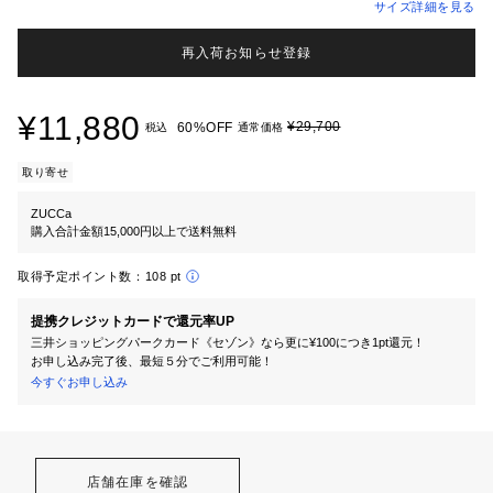
サイズ詳細を見る
再入荷お知らせ登録
¥11,880
¥29,700
60%OFF
税込
通常価格
取り寄せ
ZUCCa
購入合計金額15,000円以上で送料無料
取得予定ポイント数：
108 pt
提携クレジットカードで還元率UP
三井ショッピングパークカード《セゾン》なら更に¥100につき1pt還元！
お申し込み完了後、最短５分でご利用可能！
今すぐお申し込み
店舗在庫を確認