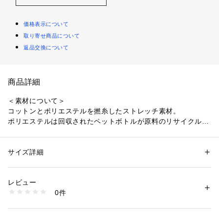
価格表示について
取り寄せ商品について
返品交換について
商品詳細
＜素材について＞

コットンとポリエステルを撚糸したストレッチ素材。

ポリエステルは回収されたペットボトルが原料のリサイクルポ
リエステルを使用しています。

適度なストレッチ性と光沢感、毛羽の出ないサラッとした風合
いが特徴です。

サイズ詳細
性別：
レディース
特殊な袋編みにより、編地に凹凸感が生まれ、立体的なドット
カテゴリー：
ファッション
 ＞ 
トップス
 ＞ 
ニット・セーター
素材：綿53% ポリエステル47%
を表現しています。

生産国：中国
レビュー
遊び心がありながら派手になりすぎず、着やすいデザインで
洗濯：ご家庭で手洗い可能です。
0件
す。

※詳しい洗濯方法については、商品の品質表示タグをご覧ください
商品番号：
1093300000027 
（モール）
PL21KN093 （ショップ）
＜デザインについて＞
