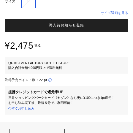
F
サイズ
サイズ詳細を見る
再入荷お知らせ登録
¥2,475
税込
QUIKSILVER FACTORY OUTLET STORE
購入合計金額4,990円以上で送料無料
取得予定ポイント数：
22 pt
提携クレジットカードで還元率UP
三井ショッピングパークカード《セゾン》なら更に¥100につき1pt還元！
お申し込み完了後、最短５分でご利用可能！
今すぐお申し込み