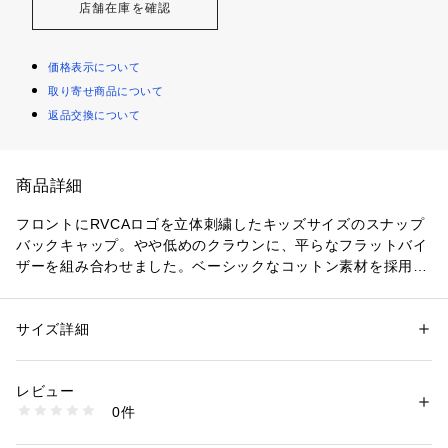
店舗在庫を確認
価格表示について
取り寄せ商品について
返品交換について
商品詳細
フロントにRVCAロゴを立体刺繍したキッズサイズのスナップ
バックキャップ。やや低めのクラウンに、平らなフラットバイ
ザーを組み合わせました。ベーシックなコットン素材を採用。
背面のRVCAタグ付きアジャスターを使用し、簡単にサイズ調
節ができます。
サイズ詳細
性別：
キッズ・ベビー
カテゴリー：
ファッション
 ＞ 
帽子・ヘアアクセサリー
 ＞ 
キャップ
レビュー
商品番号：
1093400001188 
（モール）
0件
be045911-2024s-o （ショップ）