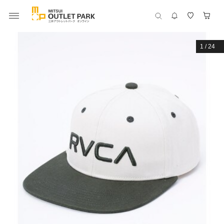
1
/
24