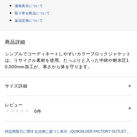
価格表示について
取り寄せ商品について
返品交換について
商品詳細
シンプルでコーディネートしやすいカラーブロックジャケット
は、リサイクル素材を使用。たっぷりと入った中綿や耐水圧1
0,000mm加工が、寒さから体を守ります。
サイズ詳細
性別：
キッズ・ベビー
カテゴリー：
アウトドア・スポーツ
 ＞ 
ウィンタースポーツ
 ＞ 
スノーウェ
ア
レビュー
0件
商品番号：
1093400003004 
（モール）
jp-kjk243410-o （ショップ）
特定商取引に関する法律に基づく表示（QUIKSILVER FACTORY OUTLET
STORE）