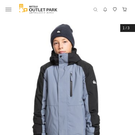
1
/
3