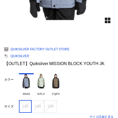
QUIKSILVER FACTORY OUTLET STORE
QUIKSILVER
【OUTLET】Quiksilver MISSION BLOCK YOUTH JK
カラー
SNA0
GFL0
CQP0
130
140
150
サイズ
サイズ詳細を見る