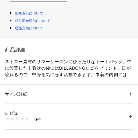
価格表示について
取り寄せ商品について
返品交換について
商品詳細
ストロー素材のサマーシーズンにぴったりなトートバッグ。中
に設置した巾着状の袋にはBILLABONGロゴをプリント。口が
絞れるので、中身を気にせず活動できます。巾着の内側にはZI
Pポケットを装備。
サイズ詳細
性別：
レディース
カテゴリー：
バッグ
 ＞ 
その他バッグ
レビュー
商品番号：
1093400006963 
（モール）
0件
bf013961-o （ショップ）