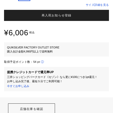
サイズ詳細を見る
再入荷お知らせ登録
¥6,006
税込
QUIKSILVER FACTORY OUTLET STORE
購入合計金額4,990円以上で送料無料
取得予定ポイント数：
54 pt
提携クレジットカードで還元率UP
三井ショッピングパークカード《セゾン》なら更に¥100につき1pt還元！
お申し込み完了後、最短５分でご利用可能！
今すぐお申し込み
店舗在庫を確認