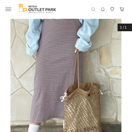
1
/
1