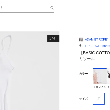
？
1
/
4
ADAM ET ROPE'
LE CERCLE par r
【BASIC CO
ミソール
カラー
シロメイン
ク
F
サイズ