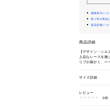
価格表示につ
取り寄せ商品
返品交換につ
商品詳細
【デザイン・シル
上品なレースを施
リブが細かく、ベ
きにくいのも嬉し
ネックが広めのト
をカバーしてくれ
サイズ詳細
性別：
レディース
カテゴリー：
ファッ
素材：コットン 100
【BASIC COT
生産国：イタリア
レビュー
イタリア・ベニス近郊
商品番号：
10942000
0件
RE.社。
GUM14200 （ショ
BASIC COTT
とストレッチコッ