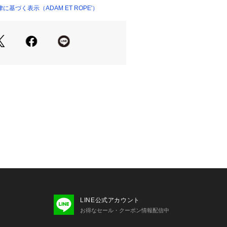
良いウェア作りを行っているブランド
基づく表示（ADAM ET ROPE'）
-------
-------
使いのモニター環境によって色の見え
ざいます。
ンプルです。 実際の商品と仕様、加
異なる場合がございます。
LINE公式アカウント
お得なセール・クーポン情報配信中