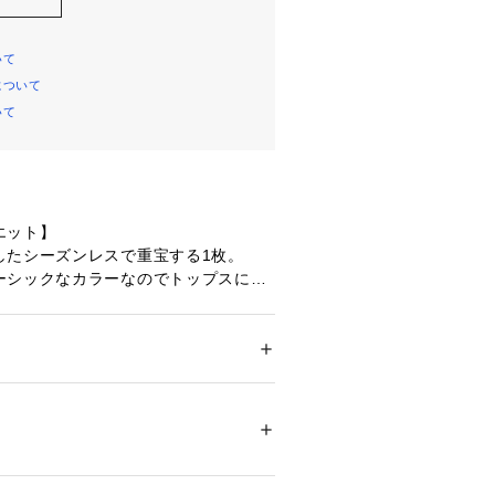
いて
について
いて
エット】
したシーズンレスで重宝する1枚。
ーシックなカラーなのでトップスに響
いポイント。
ップスにインするだけでしっかり胸元
ます。
ション
 ＞ 
トップス
 ＞ 
キャミソール
%
TON】（ベーシックコットン）
に工場を構えるMAGLIFICIO MA.
00185 
（モール）
ップ）
ONはデイリーユーズを念頭に、コットン
トンのみの素材を使用し、デザインは