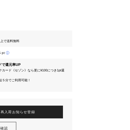
円以上で送料無料
5 pt
ドで還元率UP
カード《セゾン》なら更に¥100につき1pt還
短５分でご利用可能！
再入荷お知らせ登録
を確認