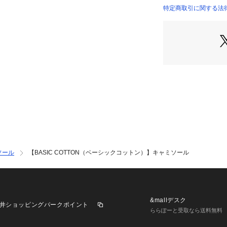
控えめに着回しの
特定商取引に関する法律に
です。
----------------------
生地の厚み：薄手
伸縮性：やや有
透け感：やや有
光沢感：無
水洗い：可
----------------------
※撮影時の光、お
方が違う場合がご
※画像の商品はサ
ソール
【BASIC COTTON（ベーシックコットン）】キャミソール
工、サイズが若干
&mallデスク
井ショッピングパークポイント
ららぽーと受取なら送料無料