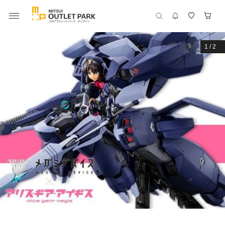
1
/
2