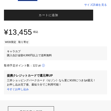
サイズ詳細を見る
カートに追加
¥13,455
税込
WEB限定
取り寄せ
キャラカプ
購入合計金額4,990円以上で送料無料
取得予定ポイント数：
122 pt
提携クレジットカードで還元率UP
三井ショッピングパークカード《セゾン》なら更に¥100につき1pt還元！
お申し込み完了後、最短５分でご利用可能！
今すぐお申し込み