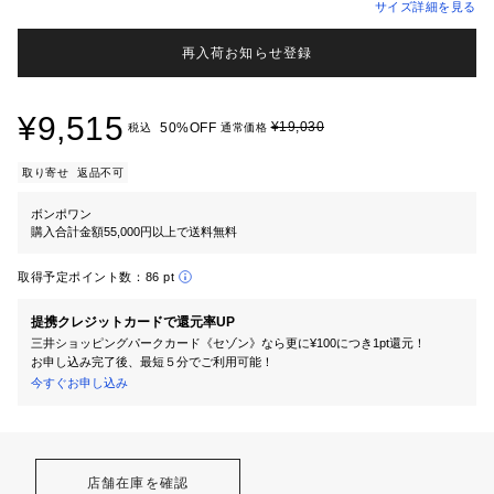
サイズ詳細を見る
再入荷お知らせ登録
¥9,515
¥19,030
50%OFF
税込
通常価格
取り寄せ
返品不可
ボンポワン
購入合計金額55,000円以上で送料無料
取得予定ポイント数：
86 pt
提携クレジットカードで還元率UP
三井ショッピングパークカード《セゾン》なら更に¥100につき1pt還元！
お申し込み完了後、最短５分でご利用可能！
今すぐお申し込み
店舗在庫を確認