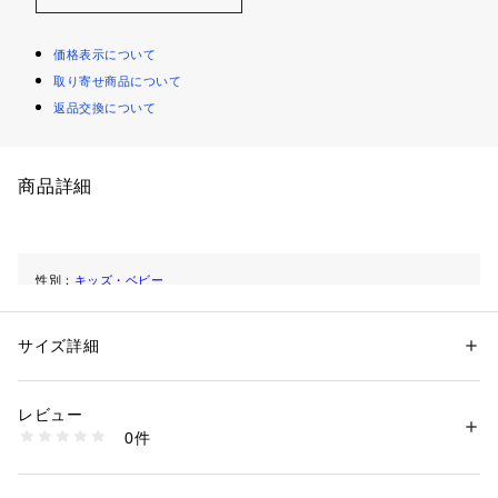
価格表示について
取り寄せ商品について
返品交換について
商品詳細
性別：
キッズ・ベビー
カテゴリー：
ファッション
 ＞ 
トップス
 ＞ 
シャツ・ブラウス
素材：100 ｺｯﾄﾝ
生産国：India
サイズ詳細
商品番号：
1094900000602 
（モール）
S04XBLW00007 （ショップ）
レビュー
0件