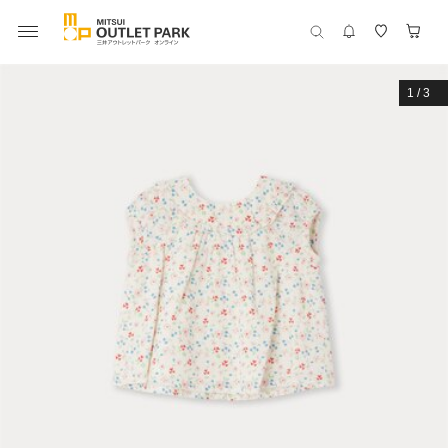
1
/
3