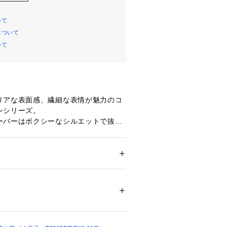
いて
について
いて
リアな表面感、繊細な表情が魅力のコ
ンシリーズ。
ーバーはボクシーなシルエットで抜け
クリーンな印象の一着。
のタックを施してやや幅の広いカフス
するとスリーブに自然なボリュームが
ンな雰囲気をプラスしてくれます。
ション
 ＞ 
トップス
 ＞ 
シャツ・ブラウス
　シルク45％
グのバックネックラインが後ろ姿のア
不可、タンブル乾燥不可、自然乾燥、アイロ
のはもちろん、ニットとのレイヤード
可、ウエットクリーニング可
ついては、商品の品質表示タグをご覧くださ
を問わず幅広いコーディネートをお楽
00017 
（モール）