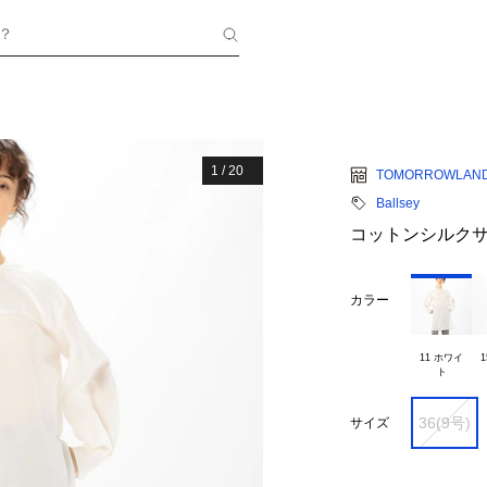
？
1
/
20
TOMORROWLAN
Ballsey
コットンシルクサ
カラー
11 ホワイ

36(9号)
サイズ