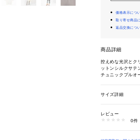
価格表示につ
取り寄せ商品
返品交換につ
商品詳細
控えめな光沢とク
ットンシルクサテ
チュニックプルオ
感がありながらも
手首部分に大きめ
で絞ることで着用
サイズ詳細
性別：
レディース
生まれ、フェミニ
カテゴリー：
ファッ
素材：コットン55％
新鮮なカッティン
生産国：日本
レビュー
クセントに。
洗濯：手洗い、漂白
0件
そのまま着用する
ン仕上げ可、ドライ
※詳しい洗濯方法に
もおすすめです。
い
合わせるボトムス
商品番号：
10950000