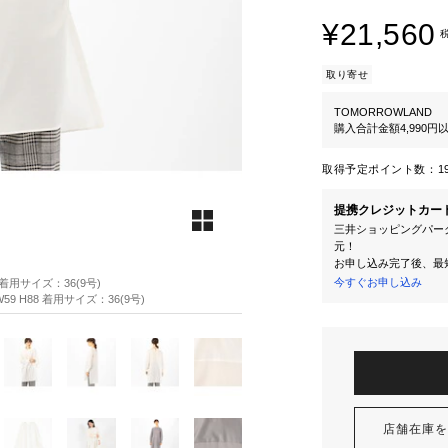
¥21,560
取り寄せ
TOMORROWLAND
購入合計金額4,990
取得予定ポイント数：
1
提携クレジットカー
三井ショッピングパーク
元！
お申し込み完了後、最
今すぐお申し込み
8 着用サイズ：36(9号)
59 H88 着用サイズ：36(9号)
店舗在庫