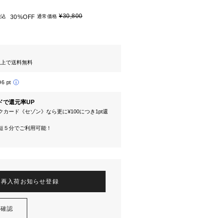
¥30,800
税込
30%OFF
通常価格
円以上で送料無料
96 pt
ドで還元率UP
カード《セゾン》なら更に¥100につき1pt還
短５分でご利用可能！
再入荷お知らせ登録
を確認