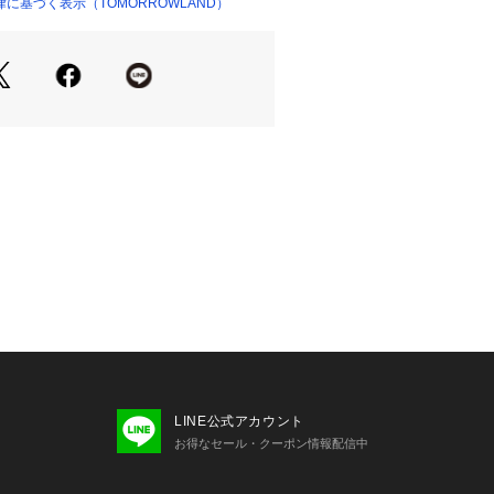
イテム。
に基づく表示（TOMORROWLAND）
ショップ）
cm
せの際は、下記の商品番号をお申し付
-01202
お取扱い※※
素材です。
色落ちしやすくシミになりやすいた
た際は早めに拭き取ってください。
原因となるため、擦らないようお願い
があるため、暗所保管してください。
組織が崩れたり縫い目が開く可能性が
いお取扱いをお願いいたします。
LINE公式アカウント
お得なセール・クーポン情報配信中