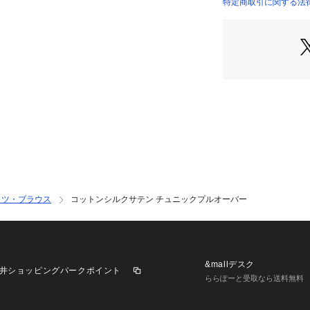
しみいただけるア
特定商取引に関する法律
11010401202 （
スタッフ身長:158
2020AW商品
店舗にお問い合わ
けください。
商品番号:11-01-04
※※シルク素材の
大変デリケートな
色鮮やかなものは
め、汗や雨に濡れ
ャツ・ブラウス
コットンシルクサテン チュニックプルオーバー
毛羽立ちや白化の
いたします。
変色などの可能性
強い力が加わると
あるため、やさし
&mallデスク
井ショッピングパークポイント
ららぽーと受取なら送料無料