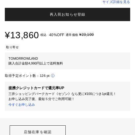
サイズ詳細を見る
再入荷お知らせ登録
¥13,860
¥23,100
40%OFF
税込
通常価格
取り寄せ
TOMORROWLAND
購入合計金額4,990円以上で送料無料
取得予定ポイント数：
126 pt
提携クレジットカードで還元率UP
三井ショッピングパークカード《セゾン》なら更に¥100につき1pt還元！
お申し込み完了後、最短５分でご利用可能！
今すぐお申し込み
店舗在庫を確認