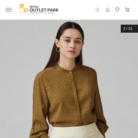
2
/
15