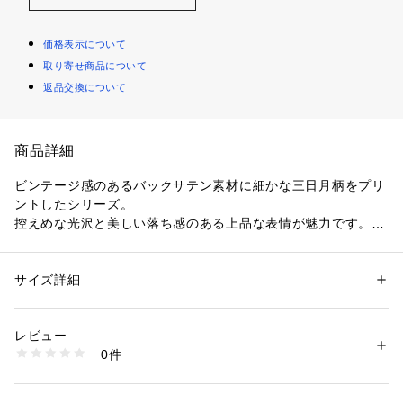
価格表示について
取り寄せ商品について
返品交換について
商品詳細
ビンテージ感のあるバックサテン素材に細かな三日月柄をプリ
ントしたシリーズ。
控えめな光沢と美しい落ち感のある上品な表情が魅力です。
ブラウスはすっきりとしたシルエットにきゅっと詰まったバン
ドカラーのデザインでクリーンな印象の一着。
前後差のあるヘムラインや両サイドのスリットが軽やかなポイ
サイズ詳細
性別：
レディース
ントで、スリム・ボリュームどちらのボトムスともバランスよ
カテゴリー：
ファッション
 ＞ 
トップス
 ＞ 
シャツ・ブラウス
素材：ポリエステル100％
く合わせていただけます。
生産国：日本
レビュー
一枚ではもちろん、ジャケットやVネックニットのインナーに
洗濯：手洗い、漂白不可、タンブル乾燥不可、自然乾燥、アイロン仕上げ
0件
して着こなすのもおすすめ。
可、ドライ可、ウエットクリーニング可
※詳しい洗濯方法については、商品の品質表示タグをご覧ください
手洗い可能で扱いやすく、さまざまなシーンで活躍してくれる
商品番号：
1095000000091 
（モール）
アイテムです。
11012401333 （ショップ）