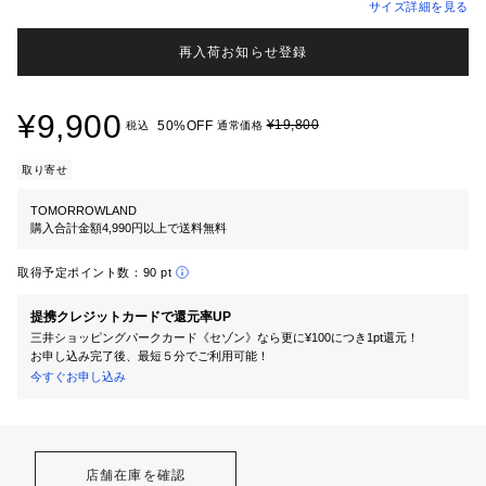
サイズ詳細を見る
再入荷お知らせ登録
¥9,900
¥19,800
50%OFF
税込
通常価格
取り寄せ
TOMORROWLAND
購入合計金額4,990円以上で送料無料
取得予定ポイント数：
90 pt
提携クレジットカードで還元率UP
三井ショッピングパークカード《セゾン》なら更に¥100につき1pt還元！
お申し込み完了後、最短５分でご利用可能！
今すぐお申し込み
店舗在庫を確認