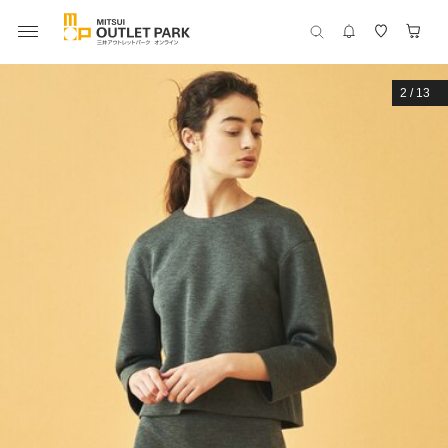
2
/
13