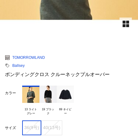
TOMORROWLAND
Ballsey
ボンディングクロス クルーネックプルオーバー
カラー
13 ライト

19 ブラッ

69 ネイビ

36(9号)
40(13号)
サイズ