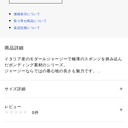
価格表示について
取り寄せ商品について
返品交換について
商品詳細
イタリア産のモダールジャージーで極薄のスポンジを挟み込ん
だボンディング素材のシリーズ。
ジャージーならではの着心地の良さも魅力です。
プルオーバーはコンパクトなネックラインに短めの着丈でどん
なボトムスともバランス良く合わせていただける万能な一着。
ミニマルなデザインでオンオフ問わずさまざまなシーンで活躍
サイズ詳細
性別：
レディース
してくれます。
カテゴリー：
ファッション
 ＞ 
トップス
 ＞ 
シャツ・ブラウス
素材：レーヨン100％
同素材のスカート（商品番号：11059405233）やパンツ（商
生産国：日本
レビュー
品番号：11049404233）とのセットアップスタイルもおすす
洗濯：洗濯不可、漂白不可、タンブル乾燥不可、アイロン仕上げ可、ドラ
0件
め。
イ可、ウエットクリーニング不可
※詳しい洗濯方法については、商品の品質表示タグをご覧ください
商品番号：
1095000000154 
（モール）
2019AW商品
11019401233 （ショップ）