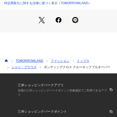
特定商取引に関する法律に基づく表示（TOMORROWLAND）
店舗にお問い合わせの際は、下記の商品番号をお申し付けくだ
さい。
商品番号:11019401233
※※お取扱い上の注意※※
・大変デリケートな素材・デザインです。
素材の特性上、組織が崩れたり目が開いたりしやすい性質を持
っています。
お取扱いには十分ご注意ください。
・この製品は2枚の生地を貼り合わせた素材を使用しており、
TOMORROWLAND
ファッション
トップス
独特のハリ・コシがあります。
シャツ・ブラウス
ボンディングクロス クルーネックプルオーバー
特性上、年月の経過で劣化し、剥がれ・浮きが出てきます。
（平均耐用年数2～3年）
その他、お取扱い上の注意をよくご確認の上、ご使用をお願い
します。
三井ショッピングパークアプリ
全国の三井ショッピングパークポイント対象施設でご利用できるアプ
リ
三井ショッピングパークポイント