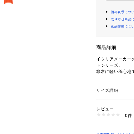
価格表示につ
取り寄せ商品
返品交換につ
商品詳細
イタリアメーカー
トシリーズ。
非常に軽い着心地
のある風合いが魅
クルーネックプル
エットと袖丈が長
サイズ詳細
性別：
レディース
抜け感のある一着
カテゴリー：
ファッ
素材：カシミヤ100
一枚ではもちろん
生産国：中国
レビュー
す。
洗濯：洗濯不可、漂
0件
コーディネート次
可、ドライ可、ウエ
※詳しい洗濯方法に
躍してくれる上質
い
発色の美しいオレ
商品番号：
10950000