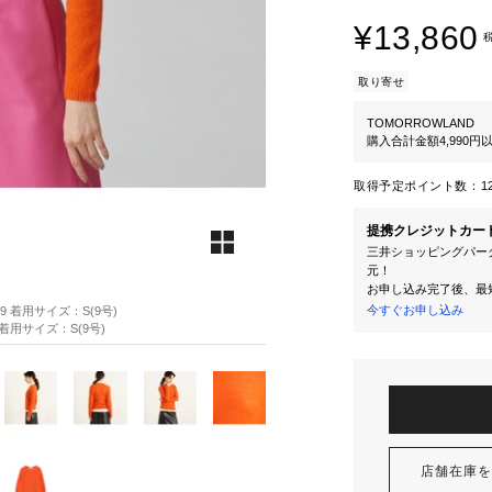
¥13,860
取り寄せ
TOMORROWLAND
購入合計金額4,990
取得予定ポイント数：
1
提携クレジットカー
三井ショッピングパーク
元！
お申し込み完了後、最
今すぐお申し込み
89 着用サイズ：S(9号)
9 着用サイズ：S(9号)
店舗在庫