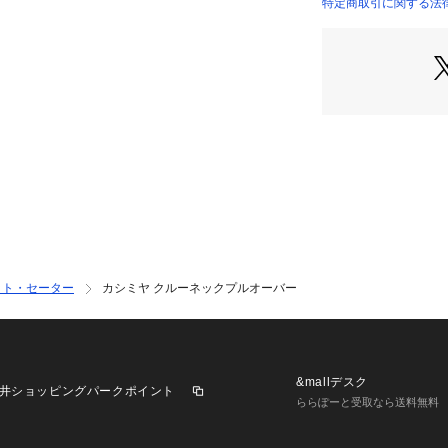
特定商取引に関する法律
11022402161 （
2022AW商品
店舗にお問い合わ
けください。
商品番号:11-02-24
※※お取扱い上の
カシミヤ山羊の産
かな風合いと上品
ートな素材です。
毛玉ができやすい
やさしく乱れた毛
毛玉を取り除く場
ット・セーター
カシミヤ クルーネックプルオーバー
ミで丁寧にカット
その他お取り扱い
お願い致します。
&mallデスク
井ショッピングパークポイント
ららぽーと受取なら送料無料