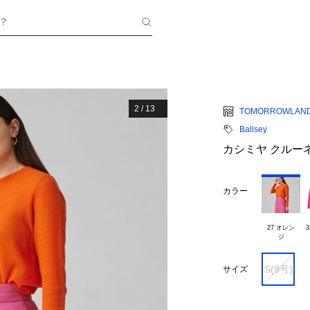
？
2
/
13
TOMORROWLAN
Ballsey
カシミヤ クルー
カラー
27 オレン

S(9号)
サイズ