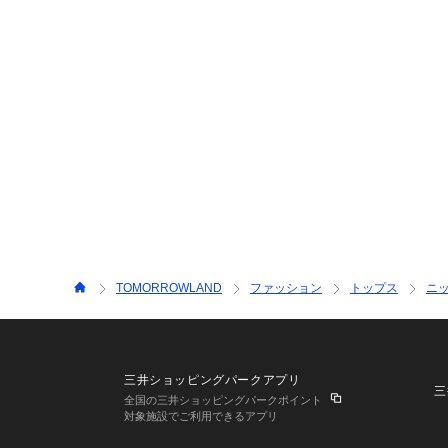
TOMORROWLAND
ファッション
トップス
ニ
三井ショッピングパークアプリ
三
全国の三井ショッピングパークポイント
対象施設でご利用できるアプリ