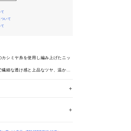
いて
について
いて
のカシミヤ糸を使用し編み上げたニッ
で繊細な透け感と上品なツヤ、温かみ
力です。
オーバーはほど良くゆとりのあるシル
めのデザインで、すっきりとしつつも
。
ション
 ＞ 
トップス
 ＞ 
ニット・セーター
％
、レイヤードスタイルにもおすすめで
白不可、タンブル乾燥不可、アイロン仕上げ
第でオンオフ問わず幅広いシーンに活
ットクリーニング不可
ついては、商品の品質表示タグをご覧くださ
なアイテム。
ンジとピンクの2色展開です。
00214 
（モール）