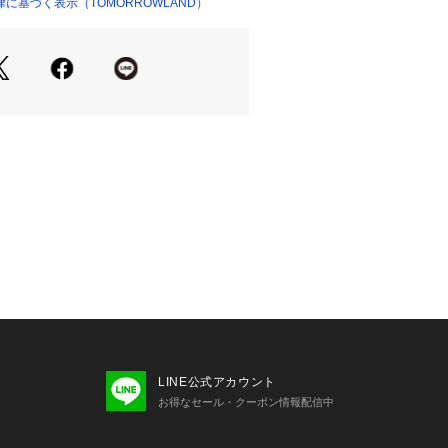
に基づく表示（TOMORROWLAND）
ショップ）
せの際は、下記の商品番号をお申し付
-02161
注意※※
毛を使用した特有のぬめり感ある柔ら
な光沢を持っていますが、大変デリケ
為、着用後は毛足の柔らかいブラシで
を解きほぐして下さい。
合は、引っ張らず、毛玉取り器やハサ
して下さい。
上の注意点をよくご確認の上ご使用を
LINE公式アカウント
お得なセール・クーポン情報配信中