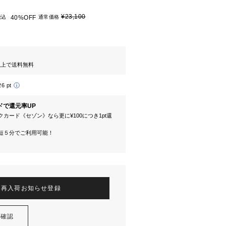
¥23,100
税込
40%OFF
通常価格
円以上で送料無料
26 pt
ドで還元率UP
カード《セゾン》なら更に¥100につき1pt還
短５分でご利用可能！
再入荷お知らせ登録
を確認