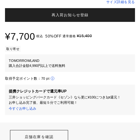
サイズ詳細を見る
再入荷お知らせ登録
¥7,700
¥15,400
50%OFF
税込
通常価格
取り寄せ
TOMORROWLAND
購入合計金額4,990円以上で送料無料
取得予定ポイント数：
70 pt
提携クレジットカードで還元率UP
三井ショッピングパークカード《セゾン》なら更に¥100につき1pt還元！
お申し込み完了後、最短５分でご利用可能！
今すぐお申し込み
店舗在庫を確認