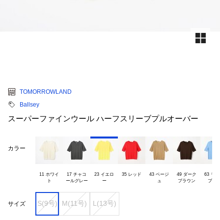
TOMORROWLAND
Ballsey
スーパーファインウール ハーフスリーブプルオーバー
カラー
11 ホワイ

17 チャコ

23 イエロ

35 レッド
43 ベージ

49 ダーク

63 ライ
S(9号)
M(11号)
L(13号)
サイズ