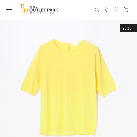
9
/
28