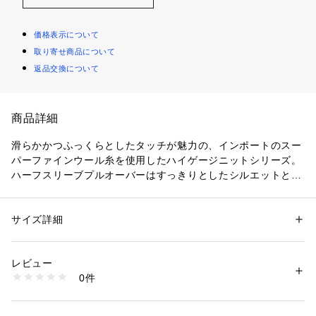
価格表示について
取り寄せ商品について
返品交換について
商品詳細
滑らかかつふっくらとしたタッチが魅力の、インポートのスー
パーファインウール糸を使用したハイゲージニットシリーズ。
ハーフスリーブプルオーバーはすっきりとしたシルエットとク
ルーネックのデザインでミニマルなバランスに仕上げました。
バックに配した小さな一つボタンが後ろ姿のさりげないポイン
トに。
サイズ詳細
性別：
レディース
合わせるボトムスを選ばずさまざまなコーディネートで活躍す
カテゴリー：
ファッション
 ＞ 
トップス
 ＞ 
ニット・セーター
素材：ウール100％
る、一つあると便利なベーシックアイテム。
生産国：中国
レビュー
定番色から差し色まで、幅広いカラー展開です。
洗濯：洗濯不可、漂白不可、タンブル乾燥不可、アイロン仕上げ可、ドラ
0件
同素材のカーディガン（商品番号：11028402611）とアンサ
イ可、ウエットクリーニング不可
※詳しい洗濯方法については、商品の品質表示タグをご覧ください
ンブルでの着こなしもおすすめ。
商品番号：
1095000000381 
（モール）
11028402612 （ショップ）