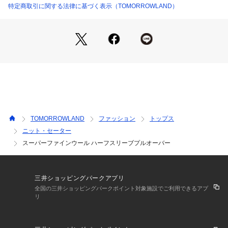
2018AW商品
特定商取引に関する法律に基づく表示（TOMORROWLAND）
店舗にお問い合わせの際は、下記の商品番号をお申し付けくだ
さい。
商品番号:11028402612
※※お取扱い上の注意※※
ソフトでデリケートな素材を使用しています。
毛玉ができやすい為、着用後はホコリをはらい、毛羽乱れを整
えるブラッシングがおすすめです。
取り除く場合は引っ張らず、毛玉取り器やハサミで丁寧にカッ
TOMORROWLAND
ファッション
トップス
トしてください。
ニット・セーター
スーパーファインウール ハーフスリーブプルオーバー
三井ショッピングパークアプリ
全国の三井ショッピングパークポイント対象施設でご利用できるアプ
リ