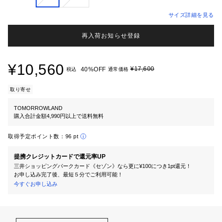
サイズ詳細を見る
再入荷お知らせ登録
¥10,560
¥17,600
40%OFF
税込
通常価格
取り寄せ
TOMORROWLAND
購入合計金額4,990円以上で送料無料
取得予定ポイント数：
96 pt
提携クレジットカードで還元率UP
三井ショッピングパークカード《セゾン》なら更に¥100につき1pt還元！
お申し込み完了後、最短５分でご利用可能！
今すぐお申し込み