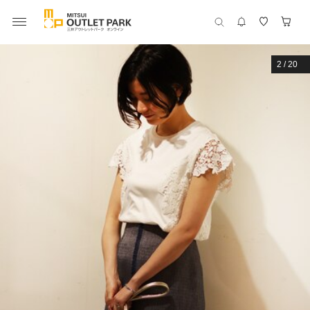
2
/
20