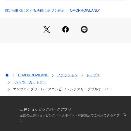
商品番号：
1095000000407 
（モール）
のもポイントです。
11038103101 （ショップ）
特定商取引に関する法律に基づく表示（TOMORROWLAND）
2018SS商品
店舗にお問い合わせの際は、下記の商品番号をお申し付けくだ
さい。
商品番号:11038103101
※※大変デリケートな素材です。
素材表面の組織・糸質などから引っ掛けやすい為、やさしいお
取扱いをお願いします。
TOMORROWLAND
ファッション
トップス
Tシャツ・カットソー
エンブロイダリーレースコンビ フレンチスリーブプルオーバー
三井ショッピングパークアプリ
全国の三井ショッピングパークポイント対象施設でご利用できるアプ
リ