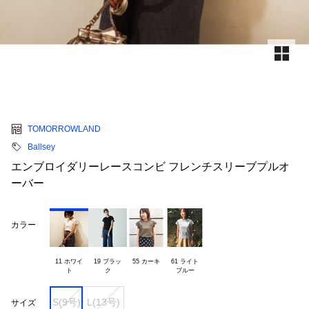
TOMORROWLAND
Ballsey
エンブロイダリーレースコンビ フレンチスリーブプルオ
ーバー
カラー
11 ホワイ

19 ブラッ

55 カーキ
61 ライト

S(9号)
L(13号)
サイズ