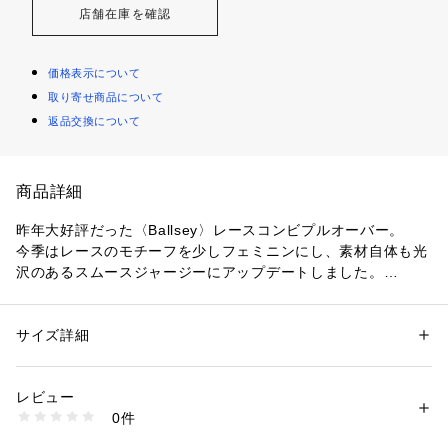
店舗在庫を確認
価格表示について
取り寄せ商品について
返品交換について
商品詳細
昨年大好評だった〈Ballsey〉レースコンビプルオーバー。
今季はレースのモチーフを少しフェミニンにし、素材自体も光
沢のあるスムースジャージーにアップデートしました。
今までのクリーンで抜け感のある雰囲気は残しつつも、よりき
れいめな印象に。
展開カラーもカーキとライトブルーが加わり、テイストに合わ
サイズ詳細
性別：
レディース
せてお好みのカラーをお選びいただけます。
カテゴリー：
ファッション
 ＞ 
トップス
 ＞ 
Tシャツ・カットソー
素材：コットン100％　リブ：コットン85％　ポリエステル15％
スカートインで女性らしく着こなしたり、デニムやワイドパン
生産国：中国
レビュー
ツに合わせてカジュアルダウンするなど幅広いコーディネート
洗濯：手洗い、漂白不可、タンブル乾燥不可、自然乾燥、アイロン仕上げ
0件
に活躍。
可、ドライ可、ウエットクリーニング可
※詳しい洗濯方法については、商品の品質表示タグをご覧ください
裾部分はほど良いフィット感があるためすっきりと着こなせる