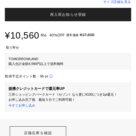
サイズ詳細を見る
再入荷お知らせ登録
¥10,560
¥17,600
40%OFF
税込
通常価格
取り寄せ
TOMORROWLAND
購入合計金額4,990円以上で送料無料
取得予定ポイント数：
96 pt
提携クレジットカードで還元率UP
三井ショッピングパークカード《セゾン》なら更に¥100につき1pt還元！
お申し込み完了後、最短５分でご利用可能！
今すぐお申し込み
店舗在庫を確認