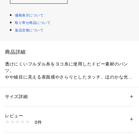
価格表示について
取り寄せ商品について
返品交換について
商品詳細
透けにくいフルダル糸をヨコ糸に使用したドビー素材のパン
ツ。
やや綾目に見える表面感やさらりとしたタッチ、ほのかな光沢
感が魅力です。
セミワイドシルエットでリラックス感がありつつも、ハイウエ
スト位置できゅっと引き締めることですっきりとしたバランス
サイズ詳細
性別：
レディース
に仕上げた一着。
カテゴリー：
ファッション
 ＞ 
パンツ
 ＞ 
ロングパンツ
素材：ポリエステル59％　コットン38％　ポリウレタン3％
ストレッチ性に優れ、さらにバックウエストにゴムを使用して
生産国：日本
レビュー
いるため穿き心地の良さは抜群です。
洗濯：手洗い、漂白不可、タンブル乾燥不可、自然乾燥、アイロン仕上げ
0件
フラットシューズからショートブーツまで、幅広いシューズと
可、ドライ可、ウエットクリーニング可
※詳しい洗濯方法については、商品の品質表示タグをご覧ください
合わせられる絶妙なクロップド丈もポイント。
商品番号：
1095000000419 
（モール）
オンオフ問わずさまざまなシーンで活躍してくれる万能なアイ
11041104002 （ショップ）