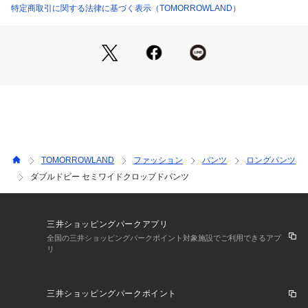
テムです。
特定商取引に関する法律に基づく表示（TOMORROWLAND）
※※一部の画像はサンプルを使用しています。
製品は後ろポケットが右側のみになります。
スタッフ身長:165cm
2021SS商品
店舗にお問い合わせの際は、下記の商品番号をお申し付けくだ
さい。
TOMORROWLAND
ファッション
パンツ
ロングパンツ
商品番号:11-04-11-04002
ダブルドビー セミワイドクロップドパンツ
※※お取扱い上の注意※※
この製品は染料の特性上、光（紫外線）に非常に弱く、変色し
やすい性質があります。
三井ショッピングパークアプリ
保管の際には十分ご注意下さい。
全国の三井ショッピングパークポイント対象施設でご利用できるアプ
リ
三井ショッピングパークポイント