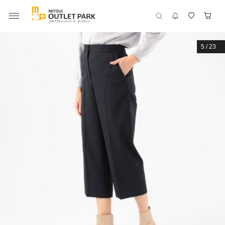
5
/
23