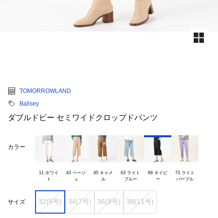
TOMORROWLAND
Ballsey
ダブルドビー セミワイドクロップドパンツ
カラー
11 ホワイ

43 ベージ

45 キャメ

63 ライト

69 ネイビ

73 ライト

32(5号)
34(7号)
36(9号)
38(11号)
サイズ