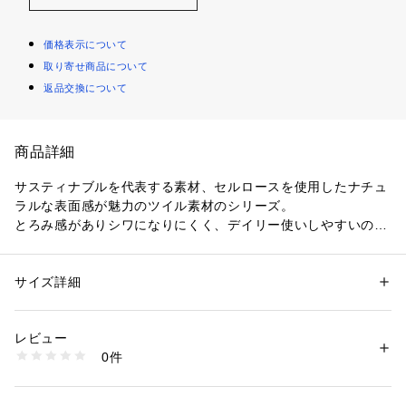
価格表示について
取り寄せ商品について
返品交換について
商品詳細
サスティナブルを代表する素材、セルロースを使用したナチュ
ラルな表面感が魅力のツイル素材のシリーズ。
とろみ感がありシワになりにくく、デイリー使いしやすいのも
ポイントです。
ハーフパンツはカジュアルなアイテムながら、ハイウエストの
デザインや広がりすぎないシルエット、膝にかかる着丈で大人
サイズ詳細
性別：
レディース
の女性らしい印象に。
カテゴリー：
ファッション
 ＞ 
パンツ
 ＞ 
ロングパンツ
素材：再生繊維(セルロース)95％　ナイロン5％
フロントに施したタックがほど良いゆとりを生み、タックイ
生産国：日本
レビュー
ン・アウトどちらの着こなしもバランス良く合わせていただけ
洗濯：手洗い、漂白不可、タンブル乾燥不可、自然乾燥、アイロン仕上げ
0件
ます。
可、ドライ可、ウエットクリーニング可
※詳しい洗濯方法については、商品の品質表示タグをご覧ください
お手持ちのトップスを合わせるだけで新鮮な雰囲気を演出して
商品番号：
1095000000441 
（モール）
くれる、大人のサマースタイルにぴったりのアイテム。
11041204431 （ショップ）