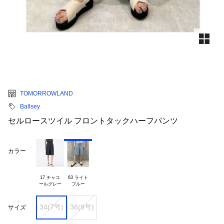
TOMORROWLAND
Ballsey
セルロースツイル フロントタックハーフパンツ
カラー
17 チャコ

63 ライト

34(7号)
36(9号)
サイズ