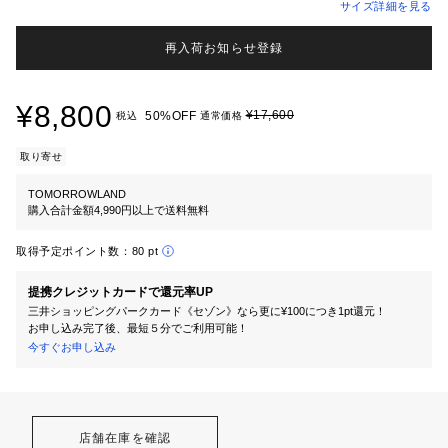
サイズ詳細を見る
再入荷お知らせ登録
¥8,800
¥17,600
50%OFF
税込
通常価格
取り寄せ
TOMORROWLAND
購入合計金額4,990円以上で送料無料
取得予定ポイント数：
80 pt
提携クレジットカードで還元率UP
三井ショッピングパークカード《セゾン》なら更に¥100につき1pt還元！
お申し込み完了後、最短５分でご利用可能！
今すぐお申し込み
店舗在庫を確認