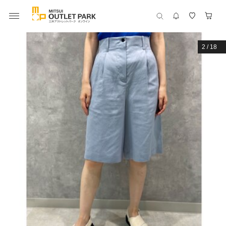
2
/
18