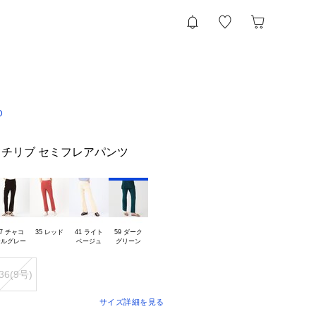
D
チリブ セミフレアパンツ
7 チャコ

35 レッド
41 ライト

59 ダーク

36(9号)
サイズ詳細を見る