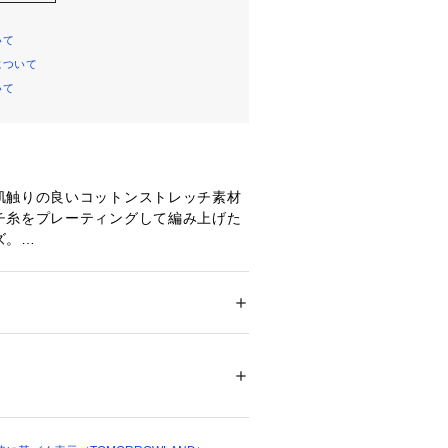
いて
について
いて
肌触りの良いコットンストレッチ素材
チ糸をプレーティングして編み上げた
ズ。
としたヒップまわりと膝下から緩やか
ルエットで新鮮なバランスに仕上げま
エストゴムのデザインで穿き心地の良
ション
 ＞ 
パンツ
 ＞ 
ロングパンツ
　ナイロン28％　ポリエステル21％
シューズやサンダルなどを合わせた抜
不可、タンブル乾燥不可、自然乾燥、アイロ
しがおすすめです。
可、ウエットクリーニング可
ついては、商品の品質表示タグをご覧くださ
でオンオフ問わずさまざまなシーンで
利なアイテム。
00452 
（モール）