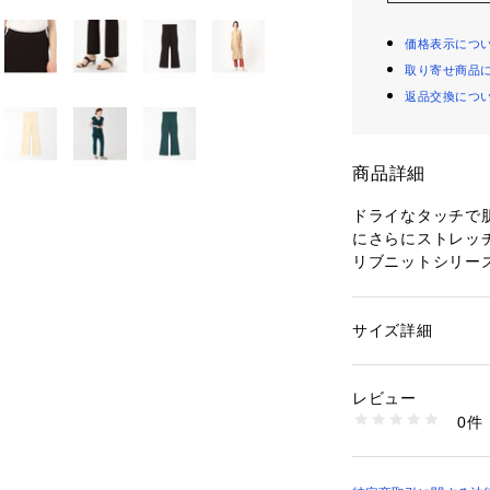
価格表示につ
取り寄せ商品
返品交換につ
商品詳細
ドライなタッチで
にさらにストレッ
リブニットシリー
パンツはすっきり
に広がるフレアシ
した。
サイズ詳細
性別：
レディース
優れた伸縮性とウ
カテゴリー：
ファッ
素材：コットン51％
さは抜群。
生産国：中国
レビュー
足元にはフラット
洗濯：手洗い、漂白
0件
け感のある着こな
ン仕上げ可、ドライ
※詳しい洗濯方法に
スタイリング次第
い
活躍してくれる便
商品番号：
10950000