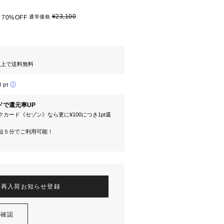
¥23,100
70%OFF
通常価格
円以上で送料無料
3 pt
ドで還元率UP
カード《セゾン》なら更に¥100につき1pt還
短５分でご利用可能！
再入荷お知らせ登録
を確認