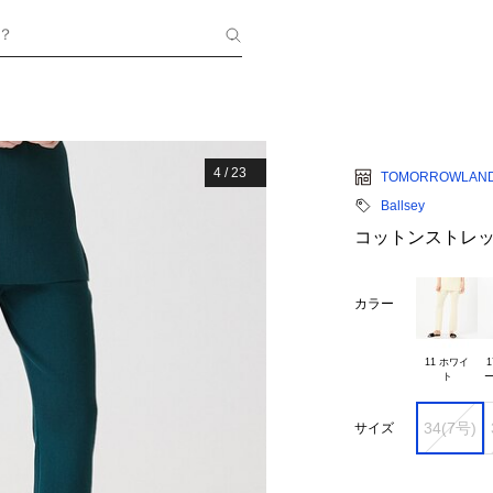
？
4
/
23
TOMORROWLAN
Ballsey
コットンストレッ
カラー
11 ホワイ

1
34(7号)
サイズ