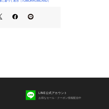
（商品番号：11-02-12-02202・1
に基づく表示（TOMORROWLAND）
ショップ）
203）と合わせたリラックス感のある上品な
イルもお楽しみいただけます。
せの際は、下記の商品番号をお申し付
-04202
洗濯の際は、洗濯方法を十分ご確認の
いをお願いいたします。
LINE公式アカウント
お得なセール・クーポン情報配信中