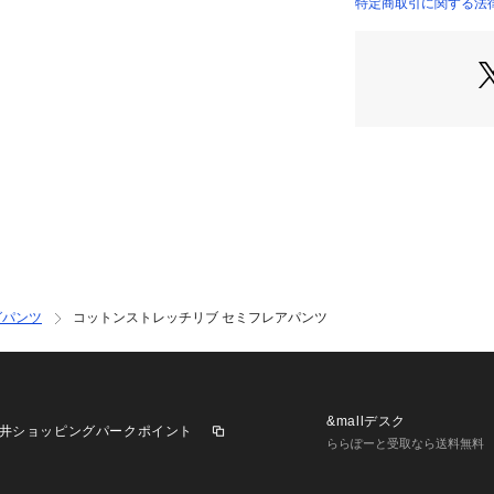
同素材のプルオーバー
特定商取引に関する法律
11041204202 （
1-02-12-02
セットアップスタ
2021SS商品
店舗にお問い合わ
けください。
商品番号:11-04-12
※※ご自宅でのお
上、やさしい手洗
グパンツ
コットンストレッチリブ セミフレアパンツ
&mallデスク
井ショッピングパークポイント
ららぽーと受取なら送料無料