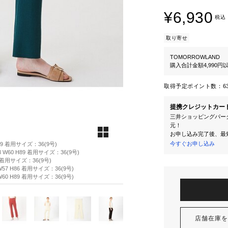
¥6,930
税込
取り寄せ
TOMORROWLAND
購入合計金額4,990
取得予定ポイント数：
6
提携クレジットカー
三井ショッピングパーク
元！
お申し込み完了後、最
今すぐお申し込み
89 着用サイズ：36(9号)
W60 H89 着用サイズ：36(9号)
8 着用サイズ：36(9号)
57 H86 着用サイズ：36(9号)
60 H89 着用サイズ：36(9号)
店舗在庫