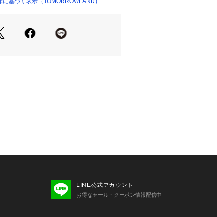
せの際は、下記の商品番号をお申し付
に基づく表示（TOMORROWLAND）
ショップ）
3201
は、独特のぬめりのある柔らかな風合
が特徴の大変デリケートな素材です。
為、着用後は毛足の柔らかなブラシで
しく解きほぐしてください。
の注意をよくご確認の上、ご使用をお
LINE公式アカウント
お得なセール・クーポン情報配信中