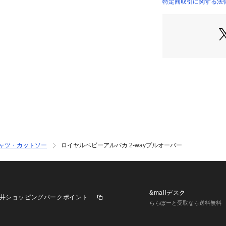
店舗にお問い合わ
特定商取引に関する法律
11037403201 （
けください。
商品番号:1103740
※※こちらの製品
いと上品な光沢感
毛玉ができやすい
乱れた毛並をやさ
その他お取扱い上
願いいたします。
シャツ・カットソー
ロイヤルベビーアルパカ 2-wayプルオーバー
&mallデスク
井ショッピングパークポイント
ららぽーと受取なら送料無料