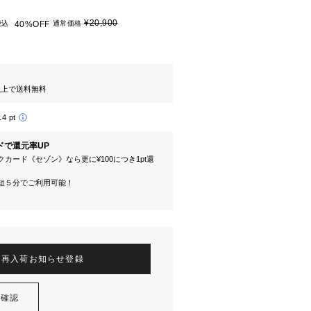
¥20,900
税込
40%OFF
通常価格
円以上で送料無料
14 pt
ドで還元率UP
カード《セゾン》なら更に¥100につき1pt還
短５分でご利用可能！
再入荷お知らせ登録
を確認