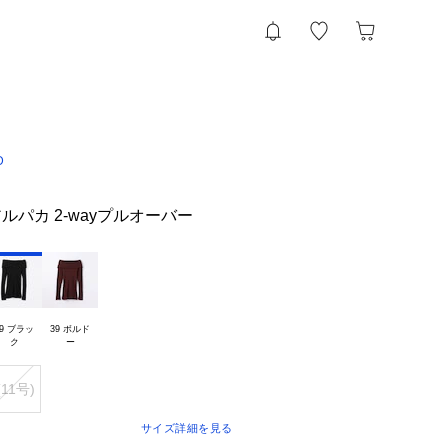
D
パカ 2-wayプルオーバー
9 ブラッ

39 ボルド

(11号)
サイズ詳細を見る