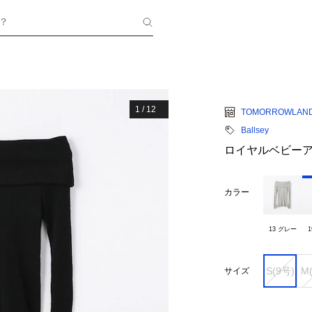
？
1
/
12
TOMORROWLAN
Ballsey
ロイヤルベビーアル
カラー
13 グレー
1
S(9号)
M
サイズ