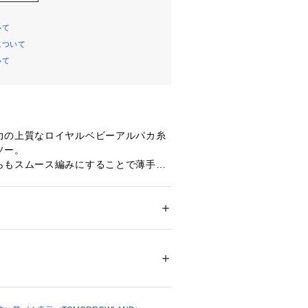
いて
について
いて
力の上質なロイヤルベビーアルパカ糸
ソー。
らもスムース編みにすることで薄手で
ルエットに仕上げました。
ンに広く開いたネックラインがクリー
な雰囲気を演出。
返しを調節すればオフショルダーとし
ション
 ＞ 
トップス
 ＞ 
Tシャツ・カットソー
％
ます。
レアスカートなどトレンドのボリュー
白不可、タンブル乾燥不可、アイロン仕上げ
相性の、大人のための贅沢な一着で
ットクリーニング不可
ついては、商品の品質表示タグをご覧くださ
00493 
（モール）