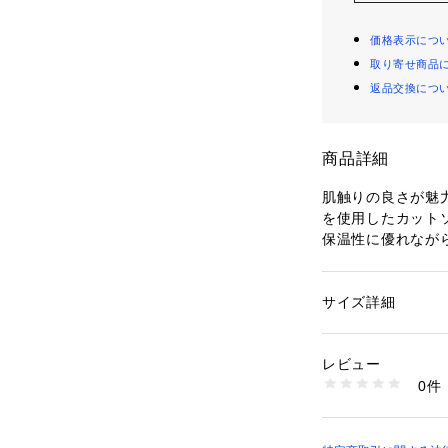
価格表示につ
取り寄せ商品
返品交換につ
商品詳細
肌触りの良さが魅
を使用したカット
保温性に優れなが
すっきりとしたシ
ミニマルなデザイ
ンかつエレガント
サイズ詳細
性別：
レディース
ショルダーの折り
カテゴリー：
ファッ
素材：アルパカ100
ても着用いただけ
生産国：日本
レビュー
ワイドパンツやフ
洗濯：洗濯不可、漂
0件
ムボトムスとも好
可、ドライ可、ウエ
※詳しい洗濯方法に
す。
い
商品番号：
10950000