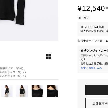
¥12,540
取り寄せ
TOMORROWLAND
購入合計金額4,990
取得予定ポイント数：
1
提携クレジットカー
三井ショッピングパーク
元！
お申し込み完了後、最
今すぐお申し込み
2 着用サイズ：S(9号)
82 着用サイズ：S(9号)
82 着用サイズ：S(9号)
店舗在庫