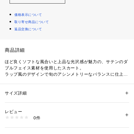
価格表示について
取り寄せ商品について
返品交換について
商品詳細
ほど良くソフトな風合いと上品な光沢感が魅力の、サテンのダ
ブルフェイス素材を使用したスカート。
ラップ風のデザインで旬のアシンメトリーなバランスに仕上げ
ました。
裾に向かってすとんと落ちるIラインシルエットに膝下までの
ミディ丈がクラシカルな印象の一着。
サイズ詳細
性別：
レディース
すっきりとしつつもボディラインを拾い過ぎない絶妙なシルエ
カテゴリー：
ファッション
 ＞ 
スカート
 ＞ 
ひざ丈スカート
素材：トリアセテート65％　ポリエステル35％　裏地：キュプラ
ットもポイントで、オフィスからオケージョンシーンまで幅広
生産国：日本
レビュー
く活躍してくれます。
洗濯：洗濯不可、漂白不可、タンブル乾燥不可、アイロン仕上げ可、ドラ
0件
フェミニンなピンクとシックなネイビーの2色展開。
イ可、ウエットクリーニング不可
※詳しい洗濯方法については、商品の品質表示タグをご覧ください
商品番号：
1095000000611 
（モール）
2020SS商品
11050105001 （ショップ）