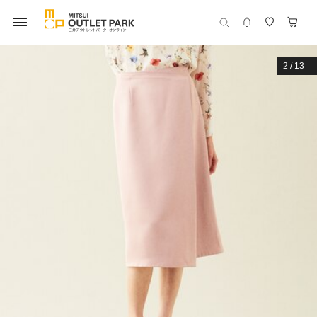
2
/
13