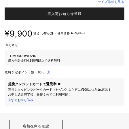
サイズ詳細を見る
再入荷お知らせ登録
¥9,900
¥19,800
50%OFF
税込
通常価格
取り寄せ
TOMORROWLAND
購入合計金額4,990円以上で送料無料
取得予定ポイント数：
90 pt
提携クレジットカードで還元率UP
三井ショッピングパークカード《セゾン》なら更に¥100につき1pt還元！
お申し込み完了後、最短５分でご利用可能！
今すぐお申し込み
店舗在庫を確認