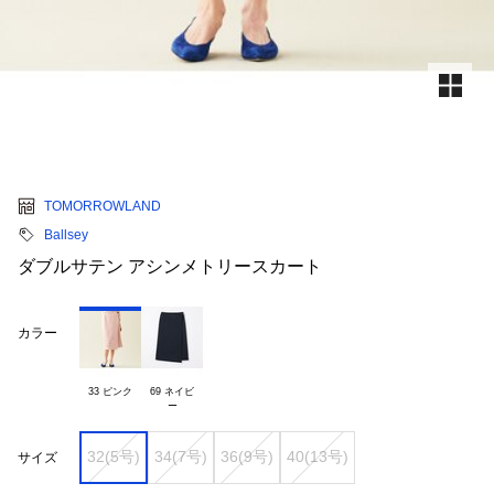
TOMORROWLAND
Ballsey
ダブルサテン アシンメトリースカート
カラー
33 ピンク
69 ネイビ

32(5号)
34(7号)
36(9号)
40(13号)
サイズ