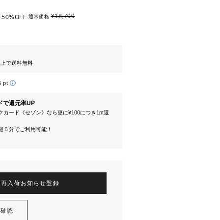
¥18,700
50%OFF
通常価格
円以上で送料無料
5 pt
ドで還元率UP
カード《セゾン》なら更に¥100につき1pt還
短５分でご利用可能！
再入荷お知らせ登録
を確認