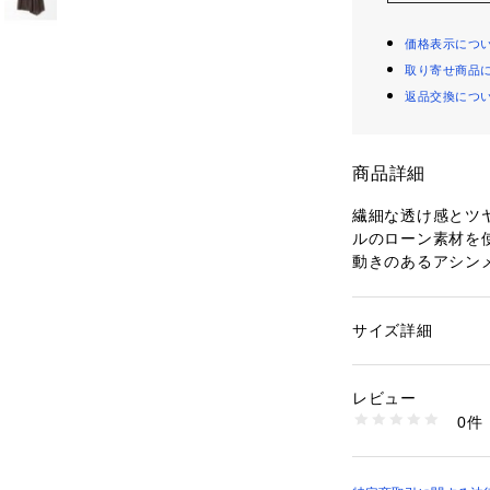
価格表示につ
取り寄せ商品
返品交換につ
商品詳細
繊細な透け感とツ
ルのローン素材を
動きのあるアシン
しいエレガントな
ウエストゴムのデ
ステッチを入れる
サイズ詳細
性別：
レディース
ント。
カテゴリー：
ファッ
素材：表地：コットン
膝下まで届く長め
生産国：日本
レビュー
トサンダルなどと
洗濯：手洗い、漂白
0件
す。
ン仕上げ可、ドライ
※詳しい洗濯方法に
合わせるトップス
い
ングに活躍してく
商品番号：
10950000