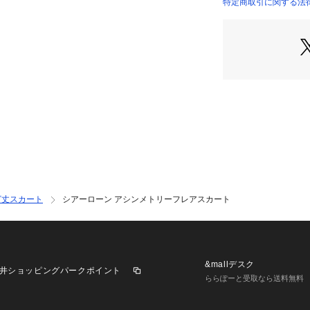
ライトイエローと
特定商取引に関する法律
11050205432 （
ルトーンの2色展
2020SS商品
店舗にお問い合わ
けください。
商品番号:11-05-02
ざ丈スカート
シアーローン アシンメトリーフレアスカート
&mallデスク
井ショッピングパークポイント
ららぽーと受取なら送料無料