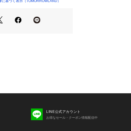
ダークグリーン、今年らしいナチュラ
に基づく表示（TOMORROWLAND）
ショップ）
開です。
せの際は、下記の商品番号をお申し付
-05432
LINE公式アカウント
お得なセール・クーポン情報配信中