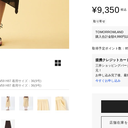
¥9,350
税込
取り寄せ
TOMORROWLAND
購入合計金額4,990
取得予定ポイント数：
8
提携クレジットカー
三井ショッピングパーク
元！
お申し込み完了後、最
今すぐお申し込み
59 H87 着用サイズ：36(9号)
59 H87 着用サイズ：36(9号)
店舗在庫