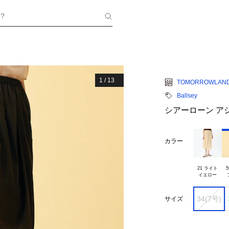
？
1
/
13
TOMORROWLAN
Ballsey
シアーローン ア
カラー
21 ライト

5
34(7号)
サイズ