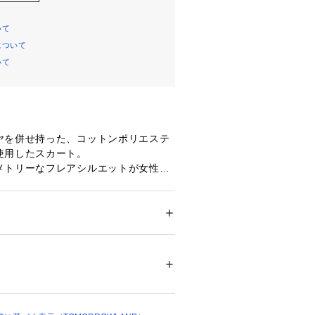
いて
について
いて
ヤを併せ持った、コットンポリエステ
使用したスカート。
メトリーなフレアシルエットが女性ら
雰囲気の一着です。
ザインでリラックス感がありつつも、
ことででラフになり過ぎないのもポイ
ション
 ＞ 
スカート
 ＞ 
ひざ丈スカート
56％　ポリエステル44％　裏地：キュプラ
の着丈ながら軽やかな印象で、フラッ
もバランス良く合わせていただけま
不可、タンブル乾燥不可、自然乾燥、アイロ
可、ウエットクリーニング可
ついては、商品の品質表示タグをご覧くださ
次第でオンオフ問わず幅広いスタイリ
れる万能なアイテム。
00639 
（モール）