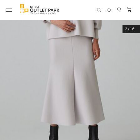
2
/
16