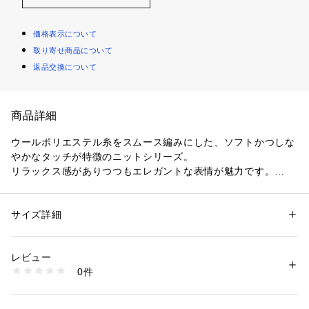
価格表示について
取り寄せ商品について
返品交換について
商品詳細
ウールポリエステル糸をスムース編みにした、ソフトかつしな
やかなタッチが特徴のニットシリーズ。
リラックス感がありつつもエレガントな表情が魅力です。
スカートはすっきりとしたウエストラインにヒップ下から美し
く広がるマーメイドシルエットがエレガントな女性らしい雰囲
気を演出。
サイズ詳細
性別：
レディース
長めの着丈ながら軽やかな印象でどんなシューズともバランス
カテゴリー：
ファッション
 ＞ 
スカート
 ＞ 
ひざ丈スカート
素材：ウール83％　ポリエステル17％
よく合わせていただけます。
生産国：中国
レビュー
シンプルなニットやカットソーと合わせるのはもちろん、シャ
洗濯：洗濯不可、漂白不可、タンブル乾燥不可、アイロン仕上げ可、ドラ
0件
ツを合わせたクリーンな着こなしもおすすめ。
イ可、ウエットクリーニング不可
※詳しい洗濯方法については、商品の品質表示タグをご覧ください
オンオフ問わず幅広いシーンに活躍してくれる万能なアイテム
商品番号：
1095000000643 
（モール）
です。
11052405202 （ショップ）