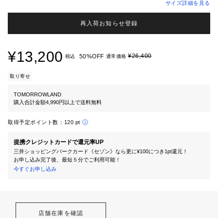
サイズ詳細を見る
再入荷お知らせ登録
¥13,200
¥26,400
50%OFF
税込
通常価格
取り寄せ
TOMORROWLAND
購入合計金額4,990円以上で送料無料
取得予定ポイント数：
120 pt
提携クレジットカードで還元率UP
三井ショッピングパークカード《セゾン》なら更に¥100につき1pt還元！
お申し込み完了後、最短５分でご利用可能！
今すぐお申し込み
店舗在庫を確認