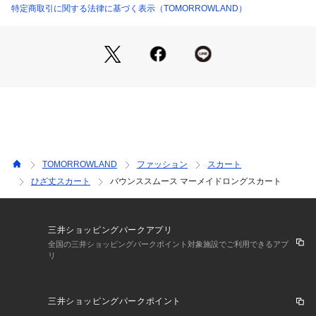
同素材のプルオーバー（商品番号：11-02-24-02203）とのセ
特定商取引に関する法律に基づく表示（TOMORROWLAND）
ットアップスタイルもお楽しみいただけます。
2022AW商品
店舗にお問い合わせの際は、下記の商品番号をお申し付けくだ
さい。
商品番号:11-05-24-05202
※※お取扱い上の注意※※
ソフトでデリケートな素材を使用しています。
TOMORROWLAND
ファッション
スカート
毛玉ができやすい為、着用後はホコリをはらい、毛羽乱れを整
ひざ丈スカート
バウンススムース マーメイドロングスカート
えるブラッシングがおすすめです。
取り除く場合は引っ張らず、毛玉取り器やハサミで丁寧にカッ
トしてください。
三井ショッピングパークアプリ
全国の三井ショッピングパークポイント対象施設でご利用できるアプ
リ
三井ショッピングパークポイント