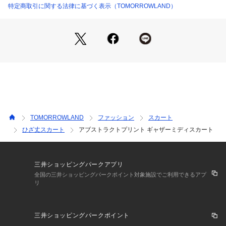
スタッフ身長:163cm
特定商取引に関する法律に基づく表示（TOMORROWLAND）
2021SS商品
店舗にお問い合わせの際は、下記の商品番号をお申し付けくだ
さい。
商品番号:11-05-11-05733
TOMORROWLAND
ファッション
スカート
ひざ丈スカート
アブストラクトプリント ギャザーミディスカート
三井ショッピングパークアプリ
全国の三井ショッピングパークポイント対象施設でご利用できるアプ
リ
三井ショッピングパークポイント