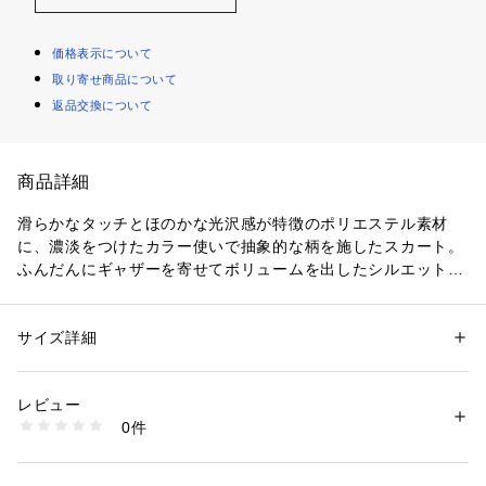
価格表示について
取り寄せ商品について
返品交換について
商品詳細
滑らかなタッチとほのかな光沢感が特徴のポリエステル素材
に、濃淡をつけたカラー使いで抽象的な柄を施したスカート。
ふんだんにギャザーを寄せてボリュームを出したシルエットに
やや長めの着丈でエレガントなバランスに仕上げました。
裏地を短めにすることで足元に抜け感が生まれ、エアリーな印
象に。
サイズ詳細
性別：
レディース
ブラウスやリブニットと合わせてエレガントに、Tシャツを合
カテゴリー：
ファッション
 ＞ 
スカート
 ＞ 
ひざ丈スカート
素材：表地：ポリエステル100％　裏地：キュプラ
わせてカジュアルにも、シーンによってさまざまな着こなしを
生産国：日本
レビュー
お楽しみいただけます。
洗濯：手洗い、酸素系漂白剤可、タンブル乾燥不可、自然乾燥、アイロン
0件
スタイリングをぐっと華やかに彩ってくれるアイテム。
仕上げ可、ドライ可、ウエットクリーニング可
※詳しい洗濯方法については、商品の品質表示タグをご覧ください
イエローとネイビー、表情の異なる2色展開です。
商品番号：
1095000000644 
（モール）
11051105733 （ショップ）