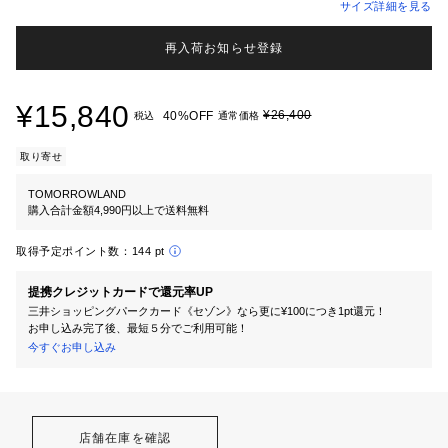
サイズ詳細を見る
再入荷お知らせ登録
¥15,840
¥26,400
40%OFF
税込
通常価格
取り寄せ
TOMORROWLAND
購入合計金額4,990円以上で送料無料
取得予定ポイント数：
144 pt
提携クレジットカードで還元率UP
三井ショッピングパークカード《セゾン》なら更に¥100につき1pt還元！
お申し込み完了後、最短５分でご利用可能！
今すぐお申し込み
店舗在庫を確認