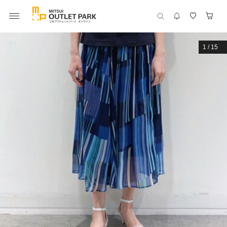
1
/
15