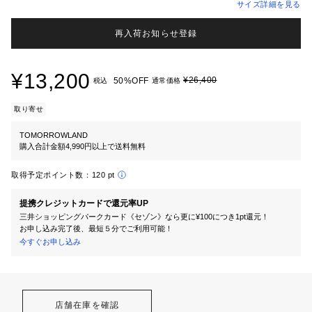
サイズ詳細を見る
再入荷お知らせ登録
¥13,200
¥26,400
50%OFF
税込
通常価格
取り寄せ
TOMORROWLAND
購入合計金額4,990円以上で送料無料
取得予定ポイント数：
120 pt
提携クレジットカードで還元率UP
三井ショッピングパークカード《セゾン》なら更に¥100につき1pt還元！
お申し込み完了後、最短５分でご利用可能！
今すぐお申し込み
店舗在庫を確認