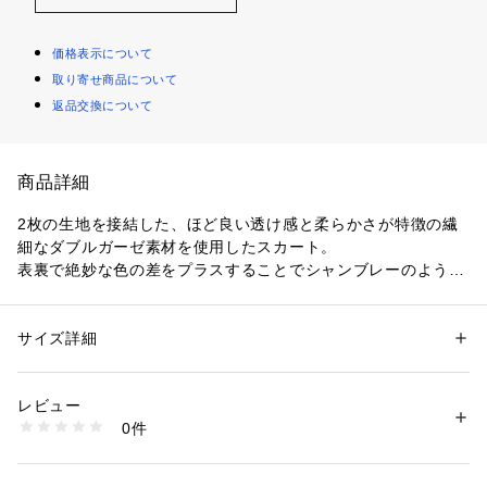
価格表示について
取り寄せ商品について
返品交換について
商品詳細
2枚の生地を接結した、ほど良い透け感と柔らかさが特徴の繊
細なダブルガーゼ素材を使用したスカート。
表裏で絶妙な色の差をプラスすることでシャンブレーのような
奥行きのある表情が魅力です。
ランダムに施したプリーツをあえてプレスして抑えることで甘
くなり過ぎず、上品な印象に仕上げています。
サイズ詳細
性別：
レディース
タイトながらも裾に向かって自然に広がるシルエットでエレガ
カテゴリー：
ファッション
 ＞ 
スカート
 ＞ 
ひざ丈スカート
素材：ポリエステル100％
ントなバランスに。
生産国：日本
レビュー
ウエストには光沢のある飾りゴムを使用しているためタックイ
洗濯：手洗い、漂白不可、タンブル乾燥不可、自然乾燥、アイロン仕上げ
0件
ンスタイルもすっきりと決まります。
不可、ドライ可、ウエットクリーニング可
※詳しい洗濯方法については、商品の品質表示タグをご覧ください
スタイリング次第でオンオフ問わず幅広いシーンに活躍してく
商品番号：
1095000000665 
（モール）
れるアイテム。
11053105043 （ショップ）