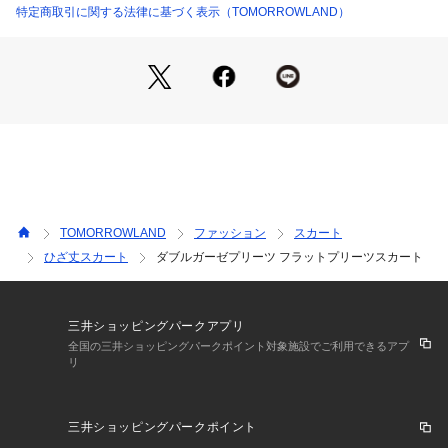
特定商取引に関する法律に基づく表示（TOMORROWLAND）
※商品の色味は、商品単体の画像をご確認ください
2023SS商品
店舗にお問い合わせの際は、下記の商品番号をお申し付けくだ
さい。
商品番号:11-05-31-05043
※※プリーツ加工について※※
プリーツ加工は永久的なものではなく、着用やクリーニングの
TOMORROWLAND
ファッション
スカート
繰り返しで次第に折り目はあまくなっていきます。
ひざ丈スカート
ダブルガーゼプリーツ フラットプリーツスカート
より長く美しい形を保つため、お取扱い上の注意をよくご確認
の上、ご使用をお願いします。
三井ショッピングパークアプリ
全国の三井ショッピングパークポイント対象施設でご利用できるアプ
リ
三井ショッピングパークポイント