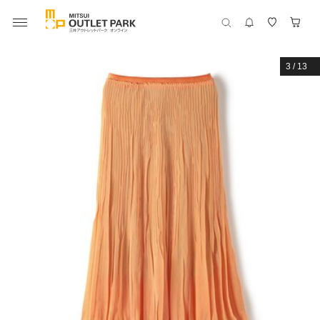
3
/
13