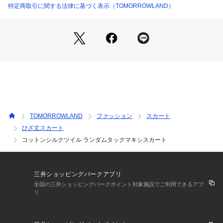
同素材のブラウス（商品番号：11-01-22-01337）とセットア
特定商取引に関する法律に基づく表示（TOMORROWLAND）
ップでも着用いただけます。
2022SS商品
店舗にお問い合わせの際は、下記の商品番号をお申し付けくだ
さい。
商品番号:11-05-22-05337
TOMORROWLAND
ファッション
スカート
ひざ丈スカート
コットンシルクツイル ランダムタックマキシスカート
三井ショッピングパークアプリ
全国の三井ショッピングパークポイント対象施設でご利用できるアプ
リ