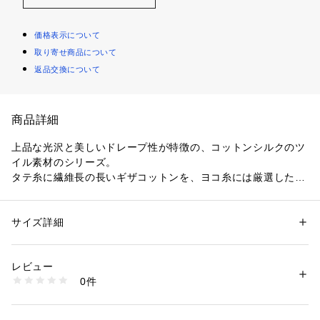
価格表示について
取り寄せ商品について
返品交換について
商品詳細
上品な光沢と美しいドレープ性が特徴の、コットンシルクのツ
イル素材のシリーズ。
タテ糸に繊維長の長いギザコットンを、ヨコ糸には厳選した上
質なシルクを使用しました。
スカートはウエストにランダムなタックをたっぷりと施すこと
でほのかに丸みのあるシルエットに仕上げ、ロング丈ながらも
サイズ詳細
性別：
レディース
軽やかな印象に。
カテゴリー：
ファッション
 ＞ 
スカート
 ＞ 
ひざ丈スカート
素材：コットン71％　シルク29％
コンパクトなニットやカットソーをタックインしてすっきりと
生産国：日本
レビュー
着こなすのはもちろん、オーバーサイズのトップスを合わせた
洗濯：手洗い、漂白不可、タンブル乾燥不可、自然乾燥、アイロン仕上げ
0件
リラックス感のあるスタイリングもおすすめです。
可、ドライ可、ウエットクリーニング可
※詳しい洗濯方法については、商品の品質表示タグをご覧ください
オンオフ問わず幅広いコーディネートで活躍してくれるアイテ
商品番号：
1095000000682 
（モール）
ム。
11052205337 （ショップ）