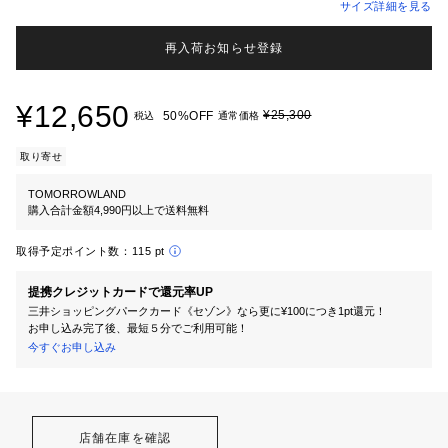
サイズ詳細を見る
再入荷お知らせ登録
¥12,650
¥25,300
50%OFF
税込
通常価格
取り寄せ
TOMORROWLAND
購入合計金額4,990円以上で送料無料
取得予定ポイント数：
115 pt
提携クレジットカードで還元率UP
三井ショッピングパークカード《セゾン》なら更に¥100につき1pt還元！
お申し込み完了後、最短５分でご利用可能！
今すぐお申し込み
店舗在庫を確認