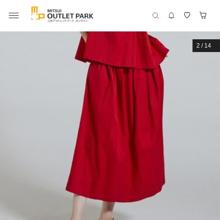
2
/
14