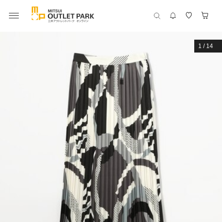
1
/
14