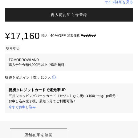
サイズ詳細を見る
再入荷お知らせ登録
¥17,160
¥28,600
40%OFF
税込
通常価格
取り寄せ
TOMORROWLAND
購入合計金額4,990円以上で送料無料
取得予定ポイント数：
156 pt
提携クレジットカードで還元率UP
三井ショッピングパークカード《セゾン》なら更に¥100につき1pt還元！
お申し込み完了後、最短５分でご利用可能！
今すぐお申し込み
店舗在庫を確認