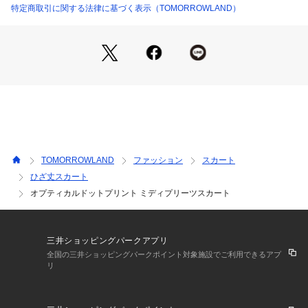
2018AW商品
特定商取引に関する法律に基づく表示（TOMORROWLAND）
店舗にお問い合わせの際は、下記の商品番号をお申し付けくだ
さい。
商品番号:11058505302
※※プリーツ加工について※※
プリーツ加工は永久的なものではなく、着用やクリーニングの
繰り返しで次第に折り目はあまくなっていきます。
より長く美しい形を保つため、お取扱い上の注意をよくご確認
の上、ご使用をお願いします。
TOMORROWLAND
ファッション
スカート
ひざ丈スカート
オプティカルドットプリント ミディプリーツスカート
三井ショッピングパークアプリ
全国の三井ショッピングパークポイント対象施設でご利用できるアプ
リ