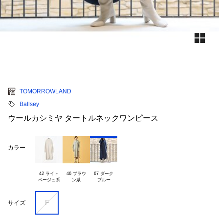
TOMORROWLAND
Ballsey
ウールカシミヤ タートルネックワンピース
カラー
42 ライト

46 ブラウ

67 ダーク

F
サイズ