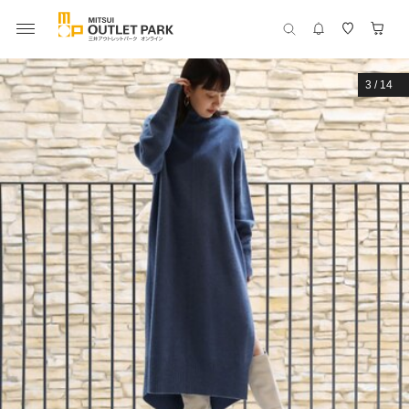
3
/
14