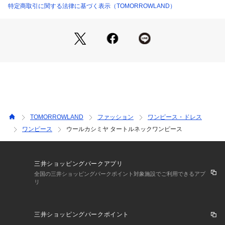
特定商取引に関する法律に基づく表示（TOMORROWLAND）
2019AW商品
店舗にお問い合わせの際は、下記の商品番号をお申し付けくだ
さい。
商品番号:11069506631
※※お取扱い上の注意※※
ソフトでデリケートな素材を使用しています。
毛玉ができやすい為、着用後はホコリをはらい、毛羽乱れを整
えるブラッシングがおすすめです。
TOMORROWLAND
ファッション
ワンピース・ドレス
取り除く場合は引っ張らず、毛玉取り器やハサミで丁寧にカッ
ワンピース
ウールカシミヤ タートルネックワンピース
トしてください。
三井ショッピングパークアプリ
全国の三井ショッピングパークポイント対象施設でご利用できるアプ
リ
三井ショッピングパークポイント