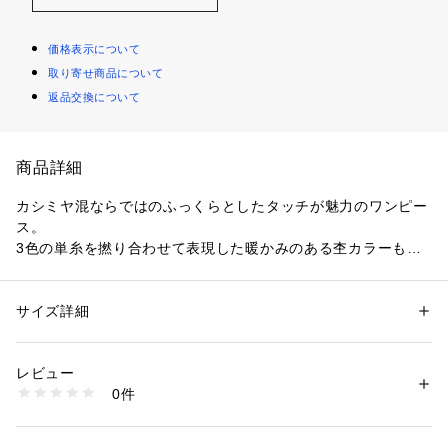
価格表示について
取り寄せ商品について
返品交換について
商品詳細
カシミヤ混ならではのふっくらとしたタッチが魅力のワンピー
ス。
3色の単糸を撚り合わせて表現した暖かみのある杢カラーもポ
イントです。
タートルネック部分はバックにスリットを入れ、立ち上げても
折り返しても着用できるデザインに。
サイズ詳細
性別：
レディース
バックヘムラインをラウンドカットにすることで動きが生ま
カテゴリー：
ファッション
 ＞ 
ワンピース・ドレス
 ＞ 
ワンピース
素材：ウール95％　カシミヤ5％
れ、軽やかな雰囲気を演出してくれます。
生産国：中国
レビュー
左裾に入れた大胆なスリットがアクセントで、レギンスやパン
洗濯：洗濯不可、漂白不可、タンブル乾燥不可、アイロン仕上げ可、ドラ
0件
ツとのレイヤードスタイルがおすすめ。
イ可、ウエットクリーニング不可
※詳しい洗濯方法については、商品の品質表示タグをご覧ください
秋冬のコーディネートに大活躍してくれる今季らしい表情の一
商品番号：
1095000000838 
（モール）
着です。
11069506631 （ショップ）