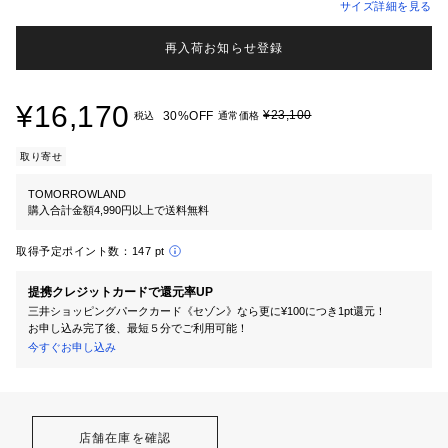
サイズ詳細を見る
再入荷お知らせ登録
¥16,170
¥23,100
30%OFF
税込
通常価格
取り寄せ
TOMORROWLAND
購入合計金額4,990円以上で送料無料
取得予定ポイント数：
147 pt
提携クレジットカードで還元率UP
三井ショッピングパークカード《セゾン》なら更に¥100につき1pt還元！
お申し込み完了後、最短５分でご利用可能！
今すぐお申し込み
店舗在庫を確認