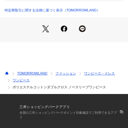
商品番号：
1095000000888 
（モール）
11061206338 （ショップ）
スタッフ身長:162cm
特定商取引に関する法律に基づく表示（TOMORROWLAND）
2021SS商品
店舗にお問い合わせの際は、下記の商品番号をお申し付けくだ
さい。
商品番号:11-06-12-06338
TOMORROWLAND
ファッション
ワンピース・ドレス
ワンピース
ポリエステルコットンダブルクロス ノースリーブワンピース
三井ショッピングパークアプリ
全国の三井ショッピングパークポイント対象施設でご利用できるアプ
リ