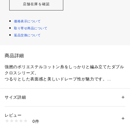
店舗在庫を確認
価格表示について
取り寄せ商品について
返品交換について
商品詳細
強撚のポリエステルコットン糸をしっかりと編み立てたダブル
クロスシリーズ。
つるりとした表面感と美しいドレープ性が魅力です。
ワンピースはすとんと落ちるIラインシルエットや膝下までの
長めの着丈、ノースリーブのデザインですっきりとした女性ら
しいバランスに。
サイズ詳細
性別：
レディース
バックに入れた深めのスリットがヘルシーなアクセントになっ
カテゴリー：
ファッション
 ＞ 
ワンピース・ドレス
 ＞ 
ワンピース
素材：ポリエステル52％　コットン48％
ています。
生産国：日本
レビュー
フラットサンダルやカゴバックを合わせたり、ジャケットを羽
洗濯：手洗い、漂白不可、タンブル乾燥不可、自然乾燥、アイロン仕上げ
0件
織ってきれいめに着こなすなどコーディネート次第でオンオフ
可、ドライ可、ウエットクリーニング可
※詳しい洗濯方法については、商品の品質表示タグをご覧ください
問わず幅広く活躍してくれる万能なアイテム。