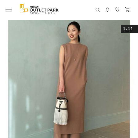
1
/
14