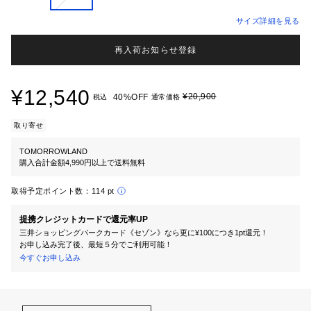
サイズ詳細を見る
再入荷お知らせ登録
¥12,540
¥20,900
40%OFF
税込
通常価格
取り寄せ
TOMORROWLAND
購入合計金額4,990円以上で送料無料
取得予定ポイント数：
114 pt
提携クレジットカードで還元率UP
三井ショッピングパークカード《セゾン》なら更に¥100につき1pt還元！
お申し込み完了後、最短５分でご利用可能！
今すぐお申し込み