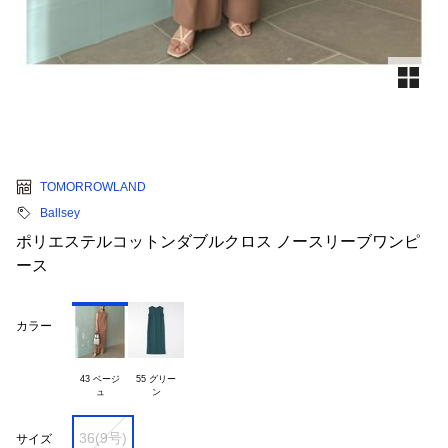
TOMORROWLAND
Ballsey
ポリエステルコットンダブルクロス ノースリーブワンピ
ース
カラー
43 ベージ

55 グリー

36(9号)
サイズ