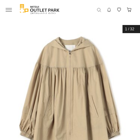
1
/
32