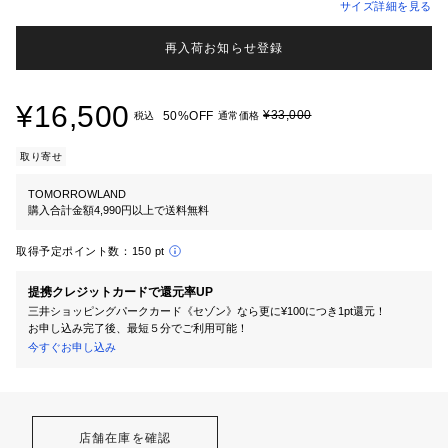
サイズ詳細を見る
再入荷お知らせ登録
¥16,500
¥33,000
50%OFF
税込
通常価格
取り寄せ
TOMORROWLAND
購入合計金額4,990円以上で送料無料
取得予定ポイント数：
150 pt
提携クレジットカードで還元率UP
三井ショッピングパークカード《セゾン》なら更に¥100につき1pt還元！
お申し込み完了後、最短５分でご利用可能！
今すぐお申し込み
店舗在庫を確認