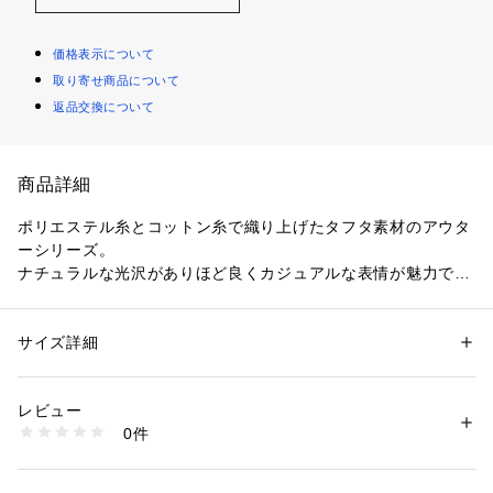
価格表示について
取り寄せ商品について
返品交換について
商品詳細
ポリエステル糸とコットン糸で織り上げたタフタ素材のアウタ
ーシリーズ。
ナチュラルな光沢がありほど良くカジュアルな表情が魅力で
す。
シワになりにくくデイリー使いしやすいのもポイント。
ショートコートは胸元と袖口にギャザーを寄せ、ふんわりとし
サイズ詳細
性別：
レディース
たフェミニンなシルエットに仕上げました。
カテゴリー：
ファッション
 ＞ 
アウター
 ＞ 
ダッフルコート
素材：ポリエステル71％　コットン29％
ボリューム感がありながらライトな着心地で、さらりと着用い
生産国：日本
レビュー
ただけます。
洗濯：手洗い、漂白不可、タンブル乾燥不可、自然乾燥、アイロン仕上げ
0件
スタイリングに軽やかな雰囲気を演出してくれる、季節の変わ
可、ドライ可、ウエットクリーニング可
※詳しい洗濯方法については、商品の品質表示タグをご覧ください
り目に活躍するアイテム。
商品番号：
1095000000941 
（モール）
11082208102 （ショップ）