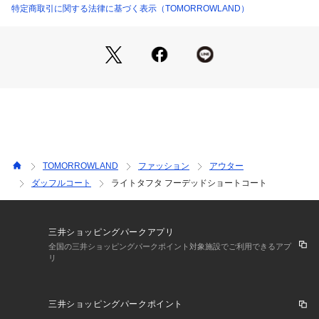
店舗にお問い合わせの際は、下記の商品番号をお申し付けくだ
特定商取引に関する法律に基づく表示（TOMORROWLAND）
さい。
商品番号:11-08-22-08102
TOMORROWLAND
ファッション
アウター
ダッフルコート
ライトタフタ フーデッドショートコート
三井ショッピングパークアプリ
全国の三井ショッピングパークポイント対象施設でご利用できるアプ
リ
三井ショッピングパークポイント