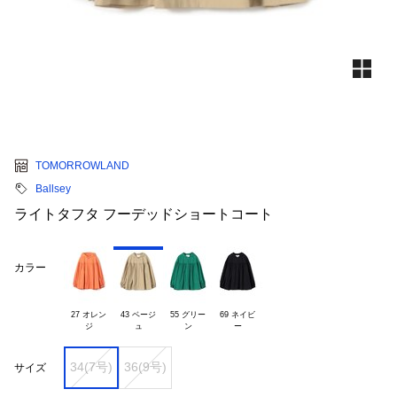
TOMORROWLAND
Ballsey
ライトタフタ フーデッドショートコート
カラー
27 オレン

43 ベージ

55 グリー

69 ネイビ

34(7号)
36(9号)
サイズ