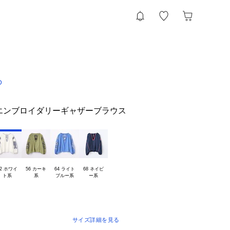
D
エンブロイダリーギャザーブラウス
2 ホワイ

56 カーキ

64 ライト

68 ネイビ

サイズ詳細を見る