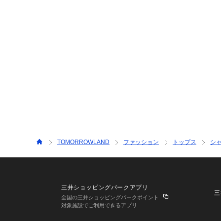
TOMORROWLAND
ファッション
トップス
シ
三井ショッピングパークアプリ
三
全国の三井ショッピングパークポイント
対象施設でご利用できるアプリ