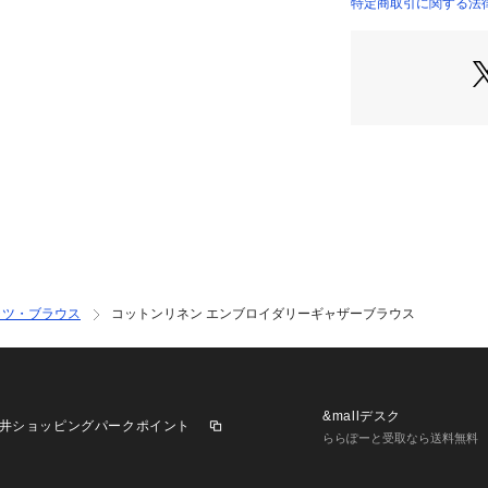
しめます。
特定商取引に関する法律
12017101001 （
店舗にお問い合わ
けください。
商品番号:1201710
※※大変デリケー
素材表面の組織・
しいお取扱いをお
ャツ・ブラウス
コットンリネン エンブロイダリーギャザーブラウス
&mallデスク
井ショッピングパークポイント
ららぽーと受取なら送料無料