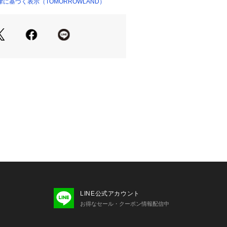
に基づく表示（TOMORROWLAND）
ショップ）
せの際は、下記の商品番号をお申し付
1001
トな素材です。
糸質などから引っ掛けやすい為、やさ
願いします。
LINE公式アカウント
お得なセール・クーポン情報配信中