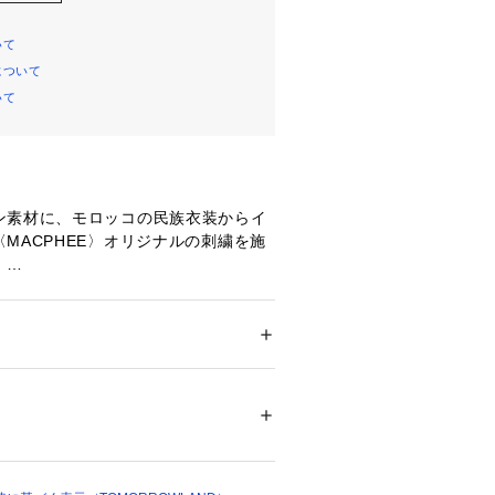
いて
について
いて
ン素材に、モロッコの民族衣装からイ
MACPHEE〉オリジナルの刺繍を施
。
ぷりとギャザーを入れたボリューム感
で、今年らしいヘルシーなリラックス
めに刺繍を施しており、存在感があり
ション
 ＞ 
トップス
 ＞ 
シャツ・ブラウス
麻16%
ぎない大人の雰囲気が魅力です。
に合わせるだけでトレンド感溢れるコ
系漂白剤可、タンブル乾燥可、自然乾燥、ア
ライ可、ウエットクリーニング可
ついては、商品の品質表示タグをご覧くださ
ラルな風合いで、スエードアイテムな
ヘミアンテイストのスタイリングが楽
01003 
（モール）