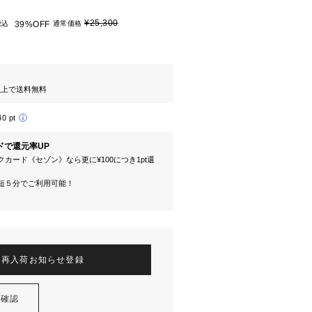
¥25,300
税込
39%OFF
通常価格
円以上で送料無料
40 pt
ドで還元率UP
カード《セゾン》なら更に¥100につき1pt還
短５分でご利用可能！
再入荷お知らせ登録
を確認