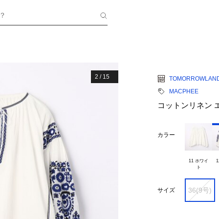
？
2
/
15
TOMORROWLAN
MACPHEE
コットンリネン 
カラー
11 ホワイ

1
36(9号)
サイズ