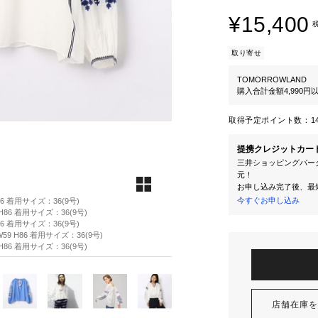
¥15,400
取り寄せ
TOMORROWLAND
購入合計金額4,990
取得予定ポイント数：
1
提携クレジットカー
三井ショッピングパーク
元！
お申し込み完了後、最
今すぐお申し込み
86 着用サイズ：36(9号)
H86 着用サイズ：36(9号)
86 着用サイズ：36(9号)
59 H86 着用サイズ：36(9号)
H86 着用サイズ：36(9号)
店舗在庫