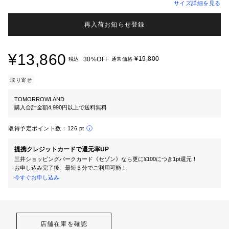
サイズ詳細を見る
再入荷お知らせ登録
¥13,860
¥19,800
30%OFF
税込
通常価格
取り寄せ
TOMORROWLAND
購入合計金額4,990円以上で送料無料
取得予定ポイント数：
126 pt
提携クレジットカードで還元率UP
三井ショッピングパークカード《セゾン》なら更に¥100につき1pt還元！
お申し込み完了後、最短５分でご利用可能！
今すぐお申し込み
店舗在庫を確認