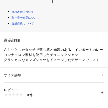
価格表示について
取り寄せ商品について
返品交換について
商品詳細
さらりとしたタッチで落ち感と光沢のある、インポートのレー
ヨンナイロン素材を使用したチュニックシャツ。
クラシカルなメンズシャツをイメージしたデザインで、ストラ
イプ柄がシャープな雰囲気を演出してくれます。
裾にかけてすとんと落ちるボクシーなシルエットが特徴で、バ
ックにはギャザーを寄せてほど良いボリュームを持たせまし
サイズ詳細
性別：
レディース
た。
カテゴリー：
ファッション
 ＞ 
トップス
 ＞ 
シャツ・ブラウス
素材：レーヨン89％　ナイロン11％
ヒップまでしっかりとカバーしてくれる長めの着丈なのでニッ
生産国：中国
レビュー
トとレイヤードして裾からちらりと覗かせたり、トレンドのニ
洗濯：手洗い、漂白不可、タンブル乾燥不可、自然乾燥、アイロン仕上げ
0件
ットレギンスなどと合わせるのもおすすめ。
可、ドライ可、ウエットクリーニング可
※詳しい洗濯方法については、商品の品質表示タグをご覧ください
合わせるアイテム次第でシーズンレスで活躍し、コーディネー
商品番号：
1095000001060 
（モール）
トの幅を広げてくれるアイテムです。
12018401204 （ショップ）