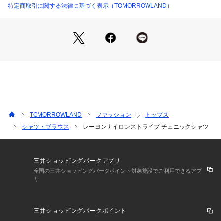
特定商取引に関する法律に基づく表示（TOMORROWLAND）
2018AW商品
店舗にお問い合わせの際は、下記の商品番号をお申し付けくだ
さい。
商品番号:12018401204
※※お取扱い上の注意※※
素材の特性上、色移りしやすい性質があります。
湿っている際の摩擦は特に色移りしやすい為ご注意下さい。
TOMORROWLAND
ファッション
トップス
シャツ・ブラウス
レーヨンナイロンストライプ チュニックシャツ
三井ショッピングパークアプリ
全国の三井ショッピングパークポイント対象施設でご利用できるアプ
リ
三井ショッピングパークポイント