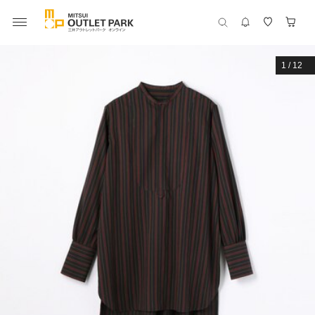
1
/
12