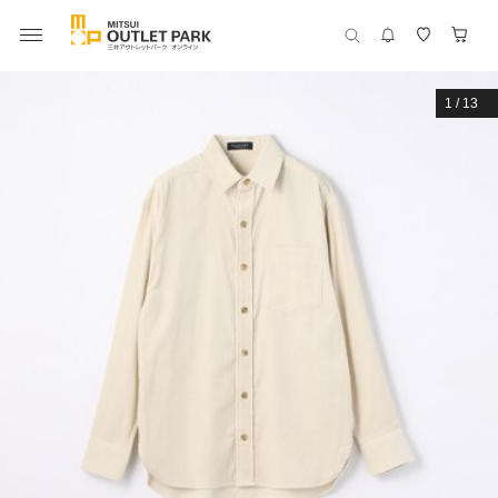
1
/
13