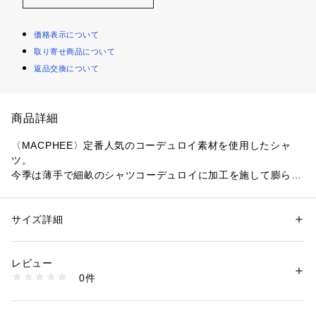
価格表示について
取り寄せ商品について
返品交換について
商品詳細
〈MACPHEE〉定番人気のコーデュロイ素材を使用したシャ
ツ。
今季は薄手で細畝のシャツコーデュロイに加工を施して膨らみ
を持たせ、くったりとしたビンテージライクな表情に仕上げま
した。
ドロップショルダーと裾にかけてすとんと落ちるボクシーなシ
サイズ詳細
性別：
レディース
ルエットでメンズシャツのような印象ながら、着用するとすっ
カテゴリー：
ファッション
 ＞ 
トップス
 ＞ 
シャツ・ブラウス
素材：コットン100％
きりとした印象に。
生産国：日本
レビュー
羽織りとしても活躍し、ソフトな質感なのでボトムスにタック
洗濯：手洗い、漂白不可、タンブル乾燥不可、自然乾燥、アイロン仕上げ
0件
インをしてももたつきにくく、さまざまなコーディネートをお
可、ドライ可、ウエットクリーニング可
※詳しい洗濯方法については、商品の品質表示タグをご覧ください
楽しみいただけます。
商品番号：
1095000001094 
（モール）
お手持ちのアイテムと合わせるだけで季節感を演出してくれる
12018401132 （ショップ）