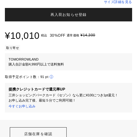
サイズ詳細を見る
再入荷お知らせ登録
¥10,010
¥14,300
30%OFF
税込
通常価格
取り寄せ
TOMORROWLAND
購入合計金額4,990円以上で送料無料
取得予定ポイント数：
91 pt
提携クレジットカードで還元率UP
三井ショッピングパークカード《セゾン》なら更に¥100につき1pt還元！
お申し込み完了後、最短５分でご利用可能！
今すぐお申し込み
店舗在庫を確認