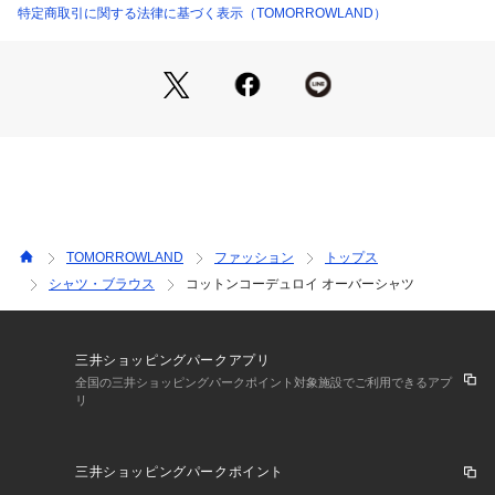
アイテム。
特定商取引に関する法律に基づく表示（TOMORROWLAND）
2018AW商品
店舗にお問い合わせの際は、下記の商品番号をお申し付けくだ
さい。
商品番号:12018401132
※※お取扱い上の注意※※（ホワイト以外）
素材・染料の特性上、特に濃色は擦れあうと他のものに色移り
することがあります。
TOMORROWLAND
ファッション
トップス
汗や雨などで濡れた時や、お洗濯の際はご注意ください。
シャツ・ブラウス
コットンコーデュロイ オーバーシャツ
新しいうちは淡い色の服やバッグ等と合わせてのご使用はお避
けください。
色移りした場合は、早めにお洗濯（クリーニング）してくださ
い。
三井ショッピングパークアプリ
水洗い可の表示のものは他のものと分けて単独洗いをしてくだ
全国の三井ショッピングパークポイント対象施設でご利用できるアプ
リ
さい。
三井ショッピングパークポイント