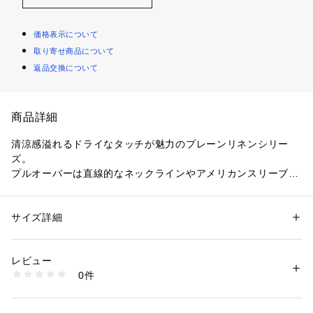
価格表示について
取り寄せ商品について
返品交換について
商品詳細
清涼感溢れるドライなタッチが魅力のプレーンリネンシリー
ズ。
プルオーバーは直線的なネックラインやアメリカンスリーブの
デザインでヘルシーかつ女性らしい印象に仕上げました。
タックアウトしてもすっきりと決まり、どんなボトムスともバ
ランス良く合わせられる絶妙な丈感もポイント。
サイズ詳細
性別：
レディース
シンプルながらも一枚でさまになりオンオフ問わず幅広いシー
カテゴリー：
ファッション
 ＞ 
トップス
 ＞ 
ニット・セーター
素材：麻100％
ンで活躍してくれる万能なアイテムです。
生産国：中国
レビュー
同素材のカーディガン（商品番号：12-02-12-02501）と同色
洗濯：手洗い、漂白不可、タンブル乾燥不可、自然乾燥、アイロン仕上げ
0件
で合わせるのはもちろん、今季はカラーオンカラーで組み合わ
可、ドライ可、ウエットクリーニング可
※詳しい洗濯方法については、商品の品質表示タグをご覧ください
せた着こなしもおすすめ。
商品番号：
1095000001100 
（モール）
12021202502 （ショップ）