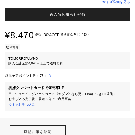
サイズ詳細を見る
再入荷お知らせ登録
¥8,470
¥12,100
30%OFF
税込
通常価格
取り寄せ
TOMORROWLAND
購入合計金額4,990円以上で送料無料
取得予定ポイント数：
77 pt
提携クレジットカードで還元率UP
三井ショッピングパークカード《セゾン》なら更に¥100につき1pt還元！
お申し込み完了後、最短５分でご利用可能！
今すぐお申し込み
店舗在庫を確認