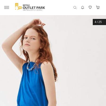
4
/
25