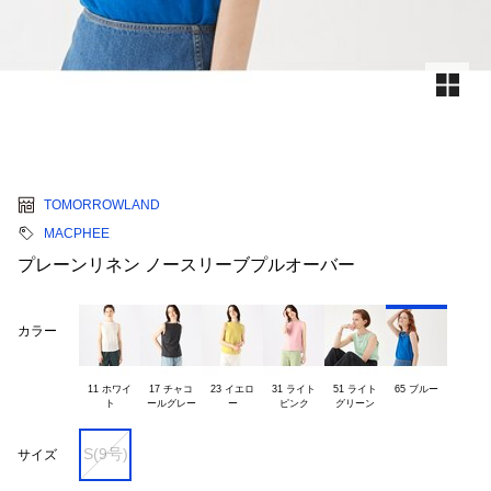
TOMORROWLAND
MACPHEE
プレーンリネン ノースリーブプルオーバー
カラー
11 ホワイ

17 チャコ

23 イエロ

31 ライト

51 ライト

65 ブルー
S(9号)
サイズ