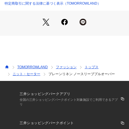
2021SS商品
特定商取引に関する法律に基づく表示（TOMORROWLAND）
店舗にお問い合わせの際は、下記の商品番号をお申し付けくだ
さい。
商品番号:12-02-12-02502
※※麻素材のニットについて※※
こちらの製品は麻素材を使用しており、斜行（編地曲がり）し
やすい、糸むら（ネップ、スラブ）があるなどの性質を持って
います。
お取扱い上の注意をよくご確認の上、ご使用をお願いします。
TOMORROWLAND
ファッション
トップス
ニット・セーター
プレーンリネン ノースリーブプルオーバー
三井ショッピングパークアプリ
全国の三井ショッピングパークポイント対象施設でご利用できるアプ
リ
三井ショッピングパークポイント