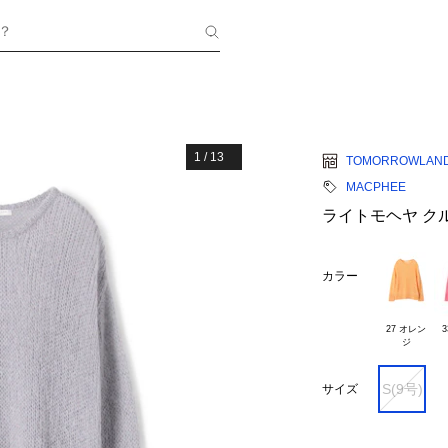
？
1
/
13
TOMORROWLAN
MACPHEE
ライトモヘヤ ク
カラー
27 オレン

S(9号)
サイズ