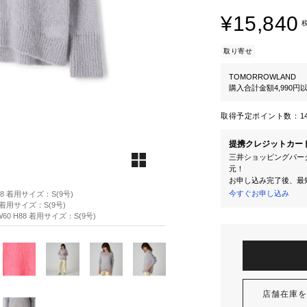
¥15,840
取り寄せ
TOMORROWLAND
購入合計金額4,990
取得予定ポイント数：
1
提携クレジットカー
三井ショッピングパーク
元！
お申し込み完了後、最
今すぐお申し込み
88 着用サイズ：S(9号)
8 着用サイズ：S(9号)
60 H88 着用サイズ：S(9号)
店舗在庫