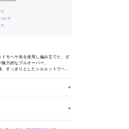
いて
について
いて
ッドモヘヤ糸を使用し編み立てた、ざ
が魅力的なプルオーバー。
袖、すっきりとしたシルエットでヘル
バランスに仕上げました。
ングスカートなどのボリュームボトム
ズでリラックス感のある着こなしがお
ション
 ＞ 
トップス
 ＞ 
ニット・セーター
　モヘヤ33％　ウール32％
活かしてプリントTシャツやタンクト
、シャツやカットソーとレイヤードす
白不可、タンブル乾燥不可、アイロン仕上げ
アイテム次第で雰囲気を変えてお楽し
ットクリーニング不可
ついては、商品の品質表示タグをご覧くださ
つあるとスタイリングに絶妙なニュア
01107 
（モール）