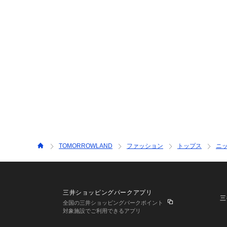
TOMORROWLAND
ファッション
トップス
ニ
三井ショッピングパークアプリ
三
全国の三井ショッピングパークポイント
対象施設でご利用できるアプリ