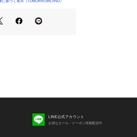
くれるアイテム。
に基づく表示（TOMORROWLAND）
ショップ）
商品単体の画像をご確認ください
せの際は、下記の商品番号をお申し付
-02002
注意※※
りと編地の関係で、洗濯により斜行
すい性質があります。
に従って、ソフトなお取扱いをお願い
意※※
ートなモヘヤ素材を使用しています。
やすい為、やさしいお取り扱いをお願
LINE公式アカウント
お得なセール・クーポン情報配信中
気で他のお品物へ毛が付着する可能性
注意ください。