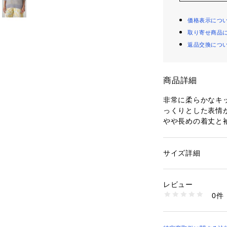
価格表示につ
取り寄せ商品
返品交換につ
商品詳細
非常に柔らかなキ
っくりとした表情
やや長めの着丈と
シーな女性らしい
ワイドパンツやロ
スと合わせたルー
サイズ詳細
性別：
レディース
すすめ。
カテゴリー：
ファッ
素材：ナイロン35％
軽やかな透け感を
生産国：中国
レビュー
ップを合わせたり
洗濯：洗濯不可、漂
0件
るなど、合わせる
可、ドライ可、ウエ
※詳しい洗濯方法に
みいただけます。
い
ワードローブに一
商品番号：
10950000