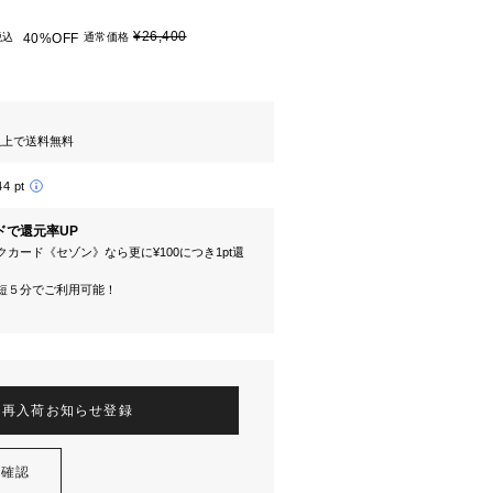
¥26,400
税込
40%OFF
通常価格
円以上で送料無料
44 pt
ドで還元率UP
カード《セゾン》なら更に¥100につき1pt還
短５分でご利用可能！
再入荷お知らせ登録
を確認