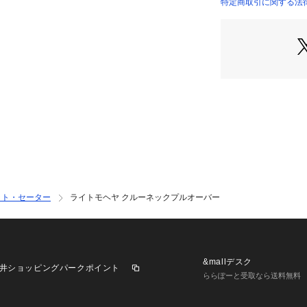
ンス感を演出して
特定商取引に関する法律
12023102002 （
※商品の色味は、
2023SS商品
店舗にお問い合わ
けください。
商品番号:12-02-31
※※お取扱い上の
この製品は糸の撚
（編地曲り）しや
お洗濯の際は表記
ット・セーター
ライトモヘヤ クルーネックプルオーバー
します。
※※使用上のご注
毛足が長くデリケ
甘撚りで毛が抜け
&mallデスク
井ショッピングパークポイント
いいたします。
ららぽーと受取なら送料無料
また、摩擦や静電
がありますのでご