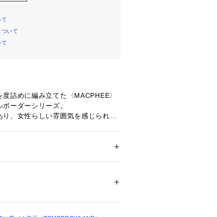
いて
について
いて
度詰めに編み立てた〈MACPHEE〉
ルボーダーシリーズ。
あり、女性らしい雰囲気を感じられる
です。
ンパクトな着丈にほきゅっと詰まった
っきりとしたバランスの一着。
ザインがカジュアルなアクセントに。
ション
 ＞ 
トップス
 ＞ 
Tシャツ・カットソー
％
ろん、フロントを閉めてプルオーバー
のもおすすめ。
不可、タンブル乾燥不可、自然乾燥、アイロ
一枚でさまになり、シーズンやトレン
可、ウエットクリーニング可
ついては、商品の品質表示タグをご覧くださ
てくれる万能なアイテムです。
01207 
（モール）