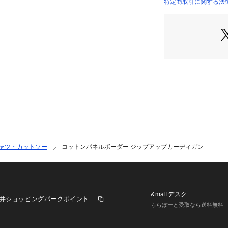
2020AW商品
特定商取引に関する法律
12030403002 （
店舗にお問い合わ
けください。
商品番号:12-03-04
シャツ・カットソー
コットンパネルボーダー ジップアップカーディガン
&mallデスク
井ショッピングパークポイント
ららぽーと受取なら送料無料