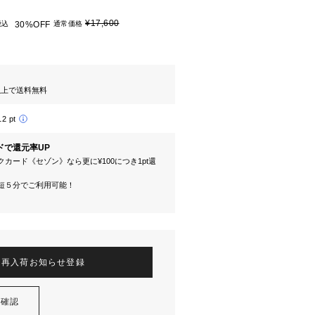
¥17,600
税込
30%OFF
通常価格
円以上で送料無料
12 pt
ドで還元率UP
カード《セゾン》なら更に¥100につき1pt還
短５分でご利用可能！
再入荷お知らせ登録
を確認