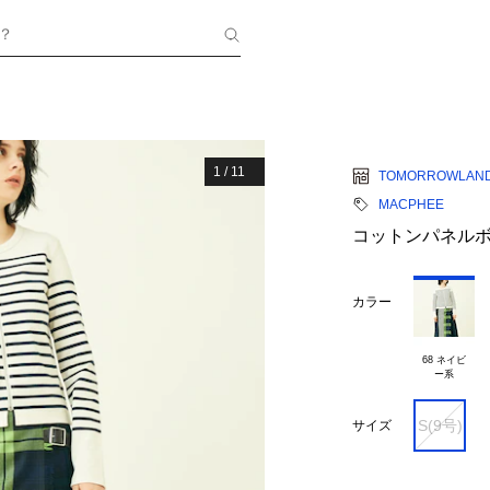
？
1
/
11
TOMORROWLAN
MACPHEE
コットンパネルボ
カラー
68 ネイビ

S(9号)
サイズ