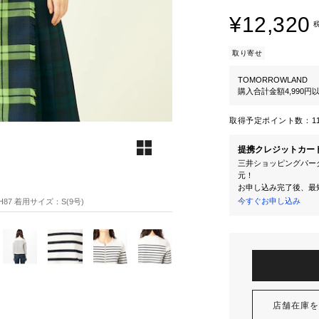
¥12,320
取り寄せ
TOMORROWLAND
購入合計金額4,990
取得予定ポイント数：
1
提携クレジットカー
三井ショッピングパーク
元！
お申し込み完了後、最
今すぐお申し込み
H87 着用サイズ：S(9号)
店舗在庫