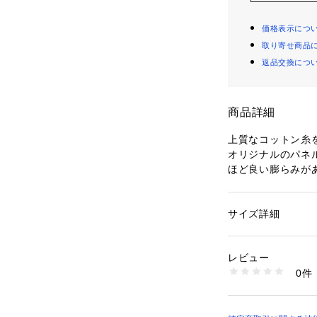
価格表示につ
取り寄せ商品
返品交換につ
商品詳細
上質なコットン糸を
オリジナルのパネ
ほど良い膨らみが
風合いがポイント
カーディガンはコ
ネックラインです
サイズ詳細
性別：
レディース
ジップアップのデ
カテゴリー：
ファッ
素材：コットン100
羽織りとしてもち
生産国：日本
レビュー
のように着こなす
洗濯：手洗い、漂白
0件
シンプルながらも
ン仕上げ可、ドライ
※詳しい洗濯方法に
ドを問わず活躍し
い
商品番号：
10950000