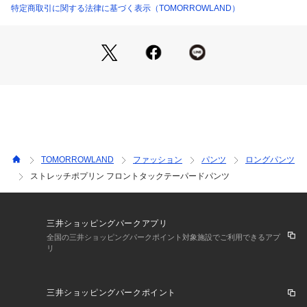
スタッフ身長:160cm
特定商取引に関する法律に基づく表示（TOMORROWLAND）
12040404130 （ショップ）
2020AW商品
店舗にお問い合わせの際は、下記の商品番号をお申し付けくだ
さい。
商品番号:12-04-04-04130
TOMORROWLAND
ファッション
パンツ
ロングパンツ
ストレッチポプリン フロントタックテーパードパンツ
三井ショッピングパークアプリ
全国の三井ショッピングパークポイント対象施設でご利用できるアプ
リ
三井ショッピングパークポイント