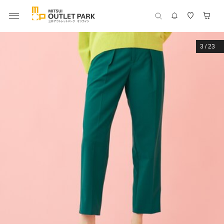
3
/
23