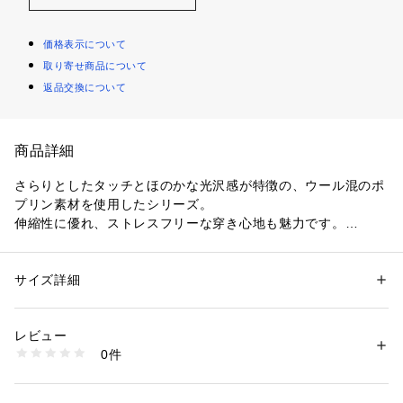
価格表示について
取り寄せ商品について
返品交換について
商品詳細
さらりとしたタッチとほのかな光沢感が特徴の、ウール混のポ
プリン素材を使用したシリーズ。
伸縮性に優れ、ストレスフリーな穿き心地も魅力です。
パンツはジャストウエストのデザインと裾に向かって緩やかに
細くなるテーパードラインですっきりとした印象の一着。
左サイドのコインポケットでトラッドなアクセントをプラスし
サイズ詳細
性別：
レディース
ました。
カテゴリー：
ファッション
 ＞ 
パンツ
 ＞ 
ロングパンツ
素材：表地：ポリエステル68％　ウール29％　ポリウレタン3％　裏地：
フロントのタックもポイントで、タックイン・アウトどちらの
キュプラ
レビュー
着こなしとも好相性。
生産国：日本
0件
オンオフ問わずさまざまなシーンで活躍してくれるクリーンな
洗濯：手洗い、漂白不可、タンブル乾燥不可、アイロン仕上げ可、ドライ
可、ウエットクリーニング可
表情のアイテムです。
※詳しい洗濯方法については、商品の品質表示タグをご覧ください
商品番号：
1095000001364 
（モール）