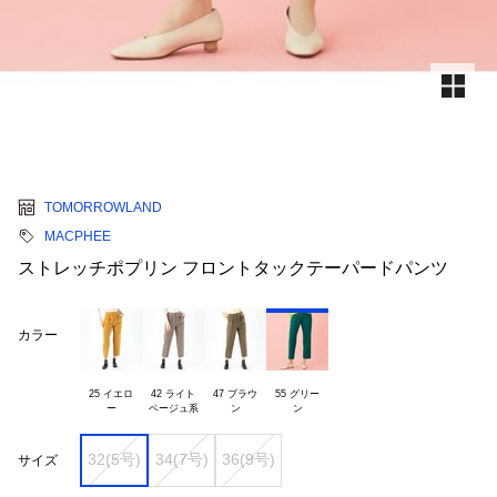
TOMORROWLAND
MACPHEE
ストレッチポプリン フロントタックテーパードパンツ
カラー
25 イエロ

42 ライト

47 ブラウ

55 グリー

32(5号)
34(7号)
36(9号)
サイズ