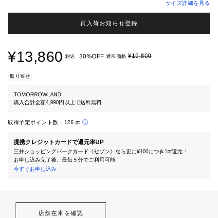
サイズ詳細を見る
再入荷お知らせ登録
¥13,860
¥19,800
30%OFF
税込
通常価格
取り寄せ
TOMORROWLAND
購入合計金額4,990円以上で送料無料
取得予定ポイント数：
126 pt
提携クレジットカードで還元率UP
三井ショッピングパークカード《セゾン》なら更に¥100につき1pt還元！
お申し込み完了後、最短５分でご利用可能！
今すぐお申し込み
店舗在庫を確認