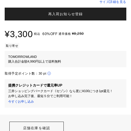
サイズ詳細を見る
再入荷お知らせ登録
¥3,300
¥8,250
60%OFF
税込
通常価格
取り寄せ
TOMORROWLAND
購入合計金額4,990円以上で送料無料
取得予定ポイント数：
30 pt
提携クレジットカードで還元率UP
三井ショッピングパークカード《セゾン》なら更に¥100につき1pt還元！
お申し込み完了後、最短５分でご利用可能！
今すぐお申し込み
店舗在庫を確認