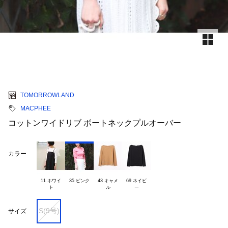
TOMORROWLAND
MACPHEE
コットンワイドリブ ボートネックプルオーバー
カラー
11 ホワイ

35 ピンク
43 キャメ

69 ネイビ

S(9号)
サイズ