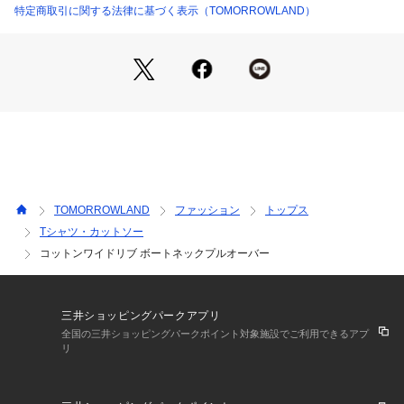
さい。
特定商取引に関する法律に基づく表示（TOMORROWLAND）
商品番号:12038103106
TOMORROWLAND
ファッション
トップス
Tシャツ・カットソー
コットンワイドリブ ボートネックプルオーバー
三井ショッピングパークアプリ
全国の三井ショッピングパークポイント対象施設でご利用できるアプ
リ