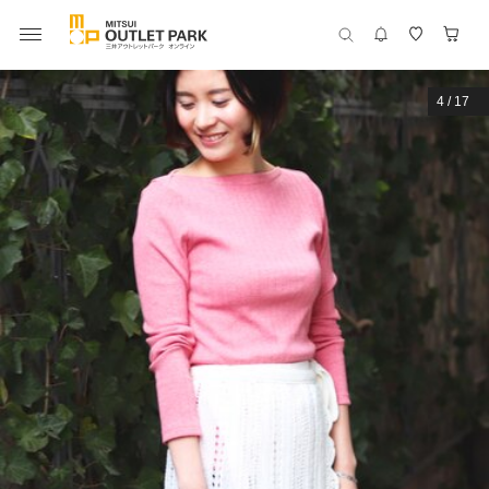
4
/
17