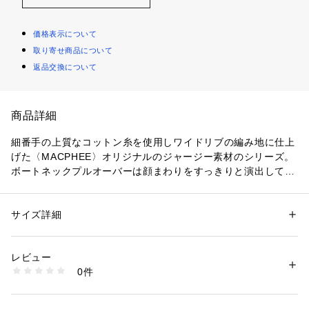
価格表示について
取り寄せ商品について
返品交換について
商品詳細
細番手の上質なコットン糸を使用しワイドリブの編み地に仕上
げた〈MACPHEE〉オリジナルのジャージー素材のシリーズ。
ボートネックプルオーバーは顔まわりをすっきりと演出してく
れるネックラインがヘルシーかつ女性らしい印象の一着。
一枚ではもちろん、インナーとしても着用しやすいコンパクト
なシルエットもポイントです。
サイズ詳細
性別：
レディース
合わせるボトムスを選ばずデイリーに活躍するベーシックアイ
カテゴリー：
ファッション
 ＞ 
トップス
 ＞ 
Tシャツ・カットソー
素材：コットン100％
テム。
生産国：日本
レビュー
洗濯：洗濯機、漂白不可、タンブル乾燥不可、自然乾燥、アイロン仕上げ
0件
2018SS商品
可、ドライ可、ウエットクリーニング可
※詳しい洗濯方法については、商品の品質表示タグをご覧ください
商品番号：
1095000001384 
（モール）
店舗にお問い合わせの際は、下記の商品番号をお申し付けくだ
12038103106 （ショップ）