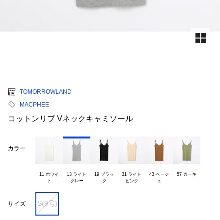
TOMORROWLAND
MACPHEE
コットンリブ Vネックキャミソール
カラー
11 ホワイ

13 ライト

19 ブラッ

31 ライト

43 ベージ

57 カーキ
S(9号)
サイズ