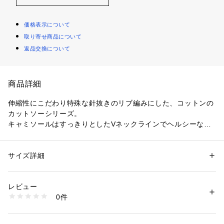
価格表示について
取り寄せ商品について
返品交換について
商品詳細
伸縮性にこだわり特殊な針抜きのリブ編みにした、コットンの
カットソーシリーズ。
キャミソールはすっきりとしたVネックラインでヘルシーなバ
ランスに仕上げました。
バックは深めのあきなので、バックコンシャスなトップスのイ
ンナーとしてもおすすめ。
サイズ詳細
性別：
レディース
ストラップにはアジャスターを配し、合わせるアイテムによっ
カテゴリー：
ファッション
 ＞ 
トップス
 ＞ 
Tシャツ・カットソー
素材：コットン100％
て調節が出来るのもポイント。
生産国：日本
レビュー
一つあるとさまざまなコーディネートで活躍する万能なベーシ
洗濯：手洗い、漂白不可、タンブル乾燥不可、自然乾燥、アイロン仕上げ
0件
ックアイテムです。
可、ドライ可、ウエットクリーニング可
※詳しい洗濯方法については、商品の品質表示タグをご覧ください
商品番号：
1095000001387 
（モール）
2018SS商品
12038103108 （ショップ）