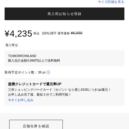
サイズ詳細を見る
再入荷お知らせ登録
¥4,235
¥6,050
30%OFF
税込
通常価格
取り寄せ
TOMORROWLAND
購入合計金額4,990円以上で送料無料
取得予定ポイント数：
38 pt
提携クレジットカードで還元率UP
三井ショッピングパークカード《セゾン》なら更に¥100につき1pt還元！
お申し込み完了後、最短５分でご利用可能！
今すぐお申し込み
店舗在庫を確認