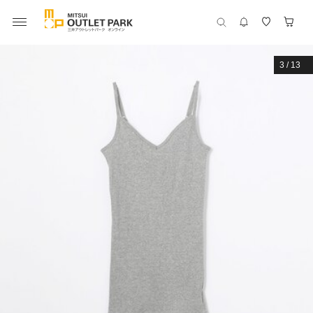
3
/
13