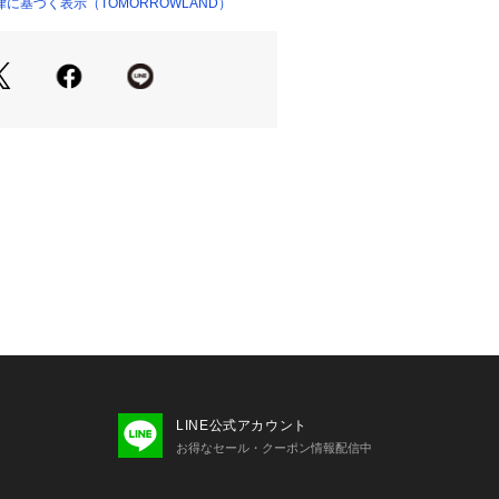
タイリングをお楽しみいただける万能
に基づく表示（TOMORROWLAND）
ショップ）
テム。
せの際は、下記の商品番号をお申し付
-04135
注意※※
移りしやすい性質があります。
擦は特に色移りしやすい為ご注意下さ
LINE公式アカウント
お得なセール・クーポン情報配信中