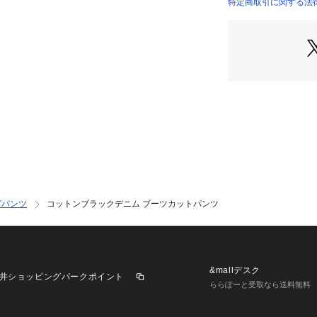
せてさまざまなス
特定商取引に関する法律
12042104135 （
なベーシックアイ
2022SS商品
店舗にお問い合わ
けください。
商品番号:12-04-21
※※お取扱い上の
素材の特性上、色
湿っている際の摩
い。
グパンツ
コットンブラックデニム ブーツカットパンツ
&mallデスク
井ショッピングパークポイント
ららぽーと受取なら送料無料