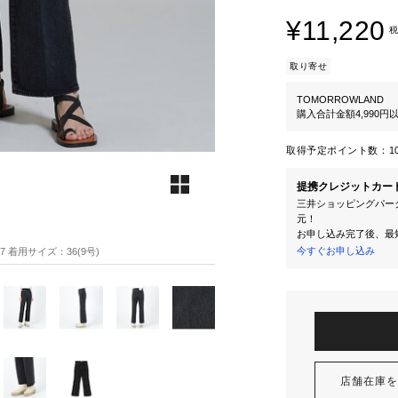
¥11,220
税
取り寄せ
TOMORROWLAND
購入合計金額4,990
取得予定ポイント数：
1
提携クレジットカー
三井ショッピングパーク
元！
お申し込み完了後、最
今すぐお申し込み
87 着用サイズ：36(9号)
店舗在庫