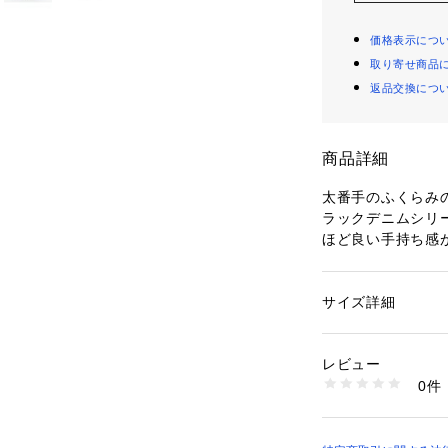
価格表示につ
取り寄せ商品
返品交換につ
商品詳細
太番手のふくらみ
ラックデニムシリ
ほど良い手持ち感
です。
着用するほどに変
す。
サイズ詳細
性別：
レディース
ブーツカットパン
カテゴリー：
ファッ
素材：コットン100
をイメージし、従
生産国：日本
レビュー
スに仕上げた一着
洗濯：洗濯機、漂白
0件
膝下から緩やかに
ン仕上げ可、ドライ
※詳しい洗濯方法に
レッグラインを美
い
フラットシューズ
商品番号：
10950000