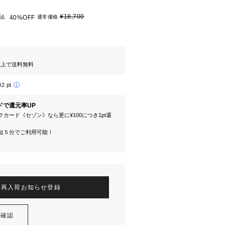
¥18,700
込
40%OFF
通常価格
円以上で送料無料
02 pt
ドで還元率UP
カード《セゾン》なら更に¥100につき1pt還
短５分でご利用可能！
再入荷お知らせ登録
を確認