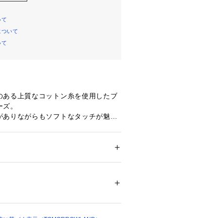
いて
について
いて
のある上質なコットン糸を使用したブ
ーズ。
がありながらもソフトなタッチが魅力
化する風合いをお楽しみいただけま
ツはワークウエアのトラウザーパンツ
ション
 ＞ 
パンツ
 ＞ 
ロングパンツ
％　革ラベル：羊革
来のデザインよりもきれいめなバラン
。
不可、タンブル乾燥不可、自然乾燥、アイロ
広がるシルエットとセンタープレスが
不可、ウエットクリーニング可
ついては、商品の品質表示タグをご覧くださ
しく演出してくれます。
からショートブーツまで、季節に合わ
01440 
（モール）