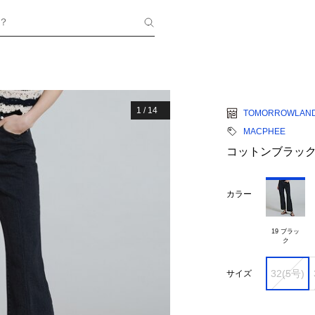
？
1
/
14
TOMORROWLAN
MACPHEE
コットンブラック
カラー
19 ブラッ

32(5号)
サイズ