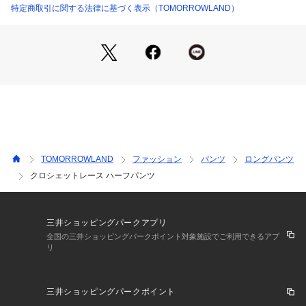
スタイリングに季節感をプラスしてくれる、大人のカジュアル
特定商取引に関する法律に基づく表示（TOMORROWLAND）
スタイルにぴったりのアイテム。
2022SS商品
店舗にお問い合わせの際は、下記の商品番号をお申し付けくだ
さい。
商品番号:12-04-22-04537
TOMORROWLAND
ファッション
パンツ
ロングパンツ
クロシェットレース ハーフパンツ
三井ショッピングパークアプリ
全国の三井ショッピングパークポイント対象施設でご利用できるアプ
リ
三井ショッピングパークポイント