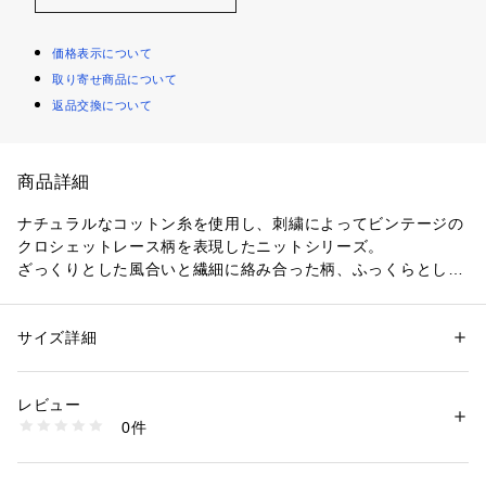
価格表示について
取り寄せ商品について
返品交換について
商品詳細
ナチュラルなコットン糸を使用し、刺繍によってビンテージの
クロシェットレース柄を表現したニットシリーズ。
ざっくりとした風合いと繊細に絡み合った柄、ふっくらとした
立体感のある編み地がポイントです。
パンツは抜け感たっぷりのドローストリングのデザインでコー
ディネートのポイントになってくれる一着。
サイズ詳細
性別：
レディース
すとんとしたストレートシルエットとコンパクトなヒップまわ
カテゴリー：
ファッション
 ＞ 
パンツ
 ＞ 
ロングパンツ
素材：コットン100％
りですっきりとしたバランスに仕上げました。
生産国：中国
レビュー
裏地をショート丈にすることで透け感が生まれ、、涼しげかつ
洗濯：洗濯不可、漂白不可、タンブル乾燥不可、自然乾燥、アイロン仕上
0件
軽やかな雰囲気に。
げ可、ドライ可、ウエットクリーニング可
※詳しい洗濯方法については、商品の品質表示タグをご覧ください
ビッグシャツやTシャツなどと合わせたヘルシーな着こなしが
商品番号：
1095000001465 
（モール）
おすすめです。
12042204537 （ショップ）