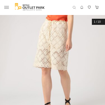
1
/
10