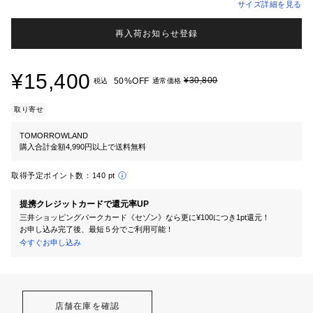
サイズ詳細を見る
再入荷お知らせ登録
¥15,400
¥30,800
50%OFF
税込
通常価格
取り寄せ
TOMORROWLAND
購入合計金額4,990円以上で送料無料
取得予定ポイント数：
140 pt
提携クレジットカードで還元率UP
三井ショッピングパークカード《セゾン》なら更に¥100につき1pt還元！
お申し込み完了後、最短５分でご利用可能！
今すぐお申し込み
店舗在庫を確認