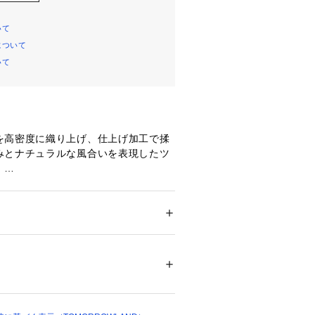
いて
について
いて
を高密度に織り上げ、仕上げ加工で揉
みとナチュラルな風合いを表現したツ
。
のスラブ感とハリ、ツヤで上品な表情
す。
る絶妙な太さのワイドシルエットをハ
インとややタイトなヒップまわりです
ション
 ＞ 
パンツ
 ＞ 
ロングパンツ
　麻45％
ンスに。
コバステッチがシャープなアクセント
不可、タンブル乾燥不可、自然乾燥、アイロ
す。
可、ウエットクリーニング可
ついては、商品の品質表示タグをご覧くださ
ルシーな着こなしはもちろん、リブニ
合わせてきれいめに着こなすのもおす
01499 
（モール）