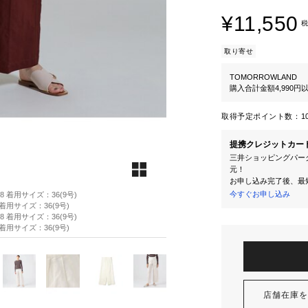
¥11,550
税
取り寄せ
TOMORROWLAND
購入合計金額4,990
取得予定ポイント数：
1
提携クレジットカー
三井ショッピングパーク
元！
お申し込み完了後、最
今すぐお申し込み
88 着用サイズ：36(9号)
8 着用サイズ：36(9号)
88 着用サイズ：36(9号)
8 着用サイズ：36(9号)
店舗在庫