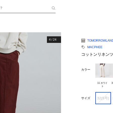
？
4
/
24
TOMORROWLAN
MACPHEE
コットンリネンツ
カラー
11 ホワイ

32(5号)
サイズ