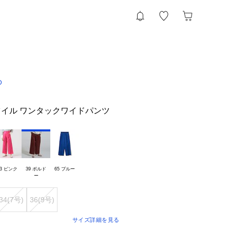
D
イル ワンタックワイドパンツ
33 ピンク
39 ボルド

65 ブルー
34(7号)
36(9号)
サイズ詳細を見る