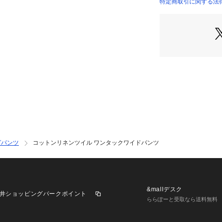
すめ。
特定商取引に関する法律
12042204433 （
手洗い可能で扱い
躍してくれるアイ
2022SS商品
店舗にお問い合わ
けください。
商品番号:12-04-22
グパンツ
コットンリネンツイル ワンタックワイドパンツ
&mallデスク
井ショッピングパークポイント
ららぽーと受取なら送料無料