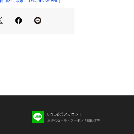
に基づく表示（TOMORROWLAND）
ショップ）
やすく、夏のデイリーウエアとして活
テムです。
せの際は、下記の商品番号をお申し付
-04433
LINE公式アカウント
お得なセール・クーポン情報配信中