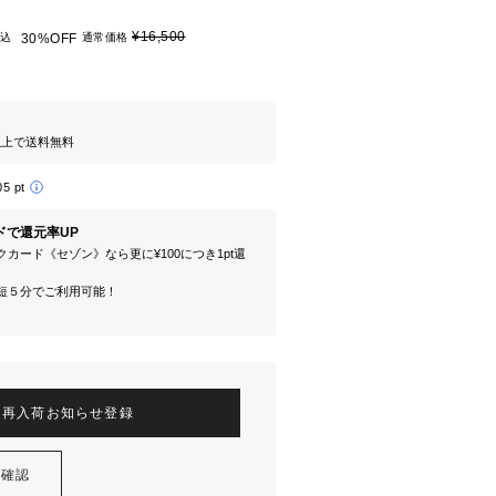
¥16,500
込
30%OFF
通常価格
円以上で送料無料
05 pt
ドで還元率UP
カード《セゾン》なら更に¥100につき1pt還
短５分でご利用可能！
再入荷お知らせ登録
を確認