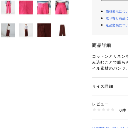
価格表示につ
取り寄せ商品
返品交換につ
商品詳細
コットンとリネン
み込むことで膨ら
イル素材のパンツ
リネン混ならでは
に仕上がっていま
リラックス感のあ
サイズ詳細
性別：
レディース
イウエストのデザ
カテゴリー：
ファッ
素材：コットン55％
っきりとしたバラ
生産国：日本
レビュー
センターに施した
洗濯：手洗い、漂白
0件
をプラスしていま
ン仕上げ可、ドライ
※詳しい洗濯方法に
カットソーとのヘ
い
ットやブラウスを
商品番号：
10950000