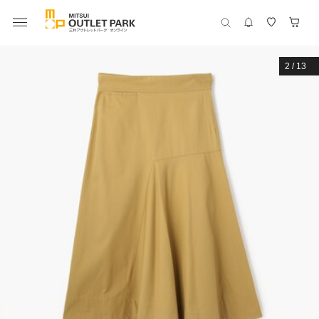
2
/
13