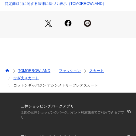
2019SS商品
特定商取引に関する法律に基づく表示（TOMORROWLAND）
店舗にお問い合わせの際は、下記の商品番号をお申し付けくだ
さい。
商品番号:12059205331
※※お取扱い上の注意※※
素材の特性上、色移りしやすい性質があります。
湿っている際の摩擦は特に色移りしやすい為ご注意下さい。
（ホワイト以外）
TOMORROWLAND
ファッション
スカート
ひざ丈スカート
コットンギャバジン アシンメトリーフレアスカート
三井ショッピングパークアプリ
全国の三井ショッピングパークポイント対象施設でご利用できるアプ
リ