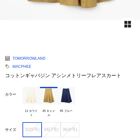
TOMORROWLAND
MACPHEE
コットンギャバジン アシンメトリーフレアスカート
カラー
11 ホワイ

45 キャメ

65 ブルー
32(5号)
34(7号)
36(9号)
サイズ