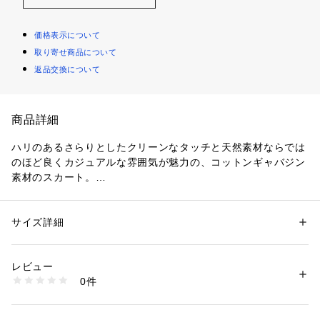
価格表示について
取り寄せ商品について
返品交換について
商品詳細
ハリのあるさらりとしたクリーンなタッチと天然素材ならでは
のほど良くカジュアルな雰囲気が魅力の、コットンギャバジン
素材のスカート。
アシンメトリーなフレアデザインがさりげなくトレンド感を演
出してくれる一着です。
ハイウエスト位置を太めのベルトで引き締めることでメリハリ
サイズ詳細
性別：
レディース
のあるシルエットに仕上げました。
カテゴリー：
ファッション
 ＞ 
スカート
 ＞ 
ひざ丈スカート
素材：コットン100％
カットソーやブラウスなどをタックインする着こなしがおすす
生産国：日本
レビュー
め。
洗濯：手洗い、漂白不可、タンブル乾燥不可、自然乾燥、アイロン仕上げ
0件
春夏のカジュアルスタイルに活躍してくれる万能なアイテムで
可、ドライ可、ウエットクリーニング可
※詳しい洗濯方法については、商品の品質表示タグをご覧ください
す。
商品番号：
1095000001551 
（モール）
12059205331 （ショップ）