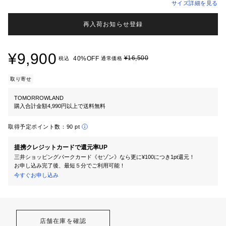
サイズ詳細を見る
再入荷お知らせ登録
¥9,900
¥16,500
40%OFF
税込
通常価格
取り寄せ
TOMORROWLAND
購入合計金額4,990円以上で送料無料
取得予定ポイント数：
90 pt
提携クレジットカードで還元率UP
三井ショッピングパークカード《セゾン》なら更に¥100につき1pt還元！
お申し込み完了後、最短５分でご利用可能！
今すぐお申し込み
店舗在庫を確認