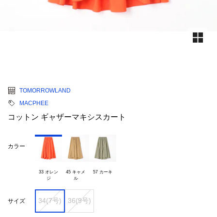
TOMORROWLAND
MACPHEE
コットン ギャザーマキシスカート
カラー
33 オレン

45 キャメ

57 カーキ
34(7号)
36(9号)
サイズ