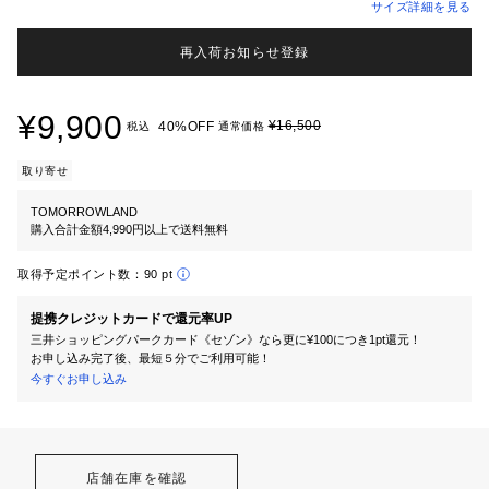
サイズ詳細を見る
再入荷お知らせ登録
¥9,900
¥16,500
40%OFF
税込
通常価格
取り寄せ
TOMORROWLAND
購入合計金額4,990円以上で送料無料
取得予定ポイント数：
90 pt
提携クレジットカードで還元率UP
三井ショッピングパークカード《セゾン》なら更に¥100につき1pt還元！
お申し込み完了後、最短５分でご利用可能！
今すぐお申し込み
店舗在庫を確認