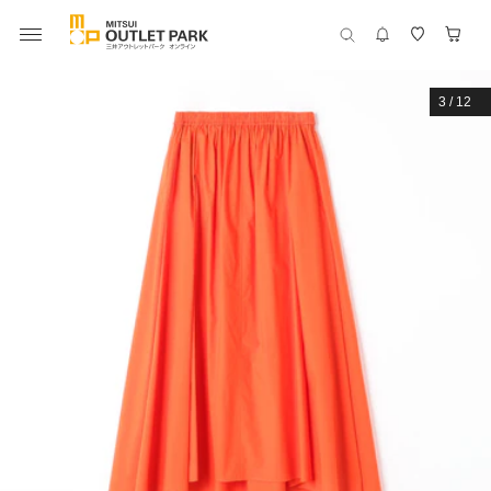
3
/
12