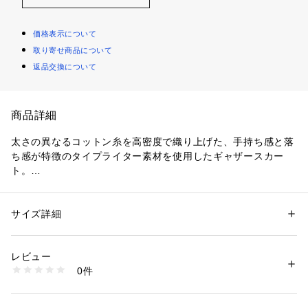
価格表示について
取り寄せ商品について
返品交換について
商品詳細
太さの異なるコットン糸を高密度で織り上げた、手持ち感と落
ち感が特徴のタイプライター素材を使用したギャザースカー
ト。
加工を施して毛羽を落とし、柔らかな風合いに仕上げました。
絶妙に前後差のあるヘムラインが動きのあるシルエットを生
み、マキシ丈ながらも軽やかな印象に。
サイズ詳細
性別：
レディース
ウエストはゴムを使用することで着用しやすく、タックインス
カテゴリー：
ファッション
 ＞ 
スカート
 ＞ 
ひざ丈スカート
素材：コットン100％
タイルもすっきりと決まります。
生産国：バングラデシュ
レビュー
夏らしいヘルシーな雰囲気でデイリー使いにおすすめの一着。
洗濯：手洗い、漂白不可、タンブル乾燥不可、自然乾燥、アイロン仕上げ
0件
可、ドライ可、ウエットクリーニング可
※詳しい洗濯方法については、商品の品質表示タグをご覧ください
2019SS商品
商品番号：
1095000001553 
（モール）
12059205332 （ショップ）