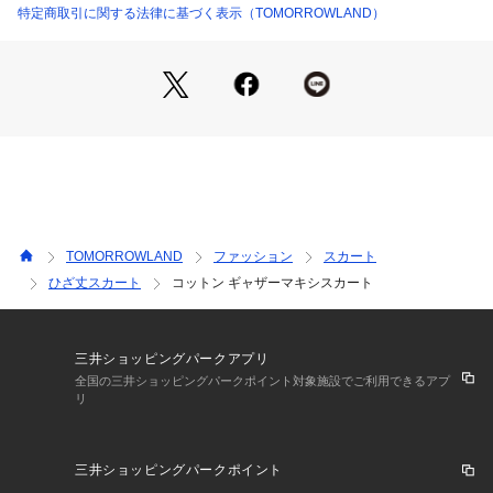
店舗にお問い合わせの際は、下記の商品番号をお申し付けくだ
特定商取引に関する法律に基づく表示（TOMORROWLAND）
さい。
商品番号:12059205332
TOMORROWLAND
ファッション
スカート
ひざ丈スカート
コットン ギャザーマキシスカート
三井ショッピングパークアプリ
全国の三井ショッピングパークポイント対象施設でご利用できるアプ
リ
三井ショッピングパークポイント