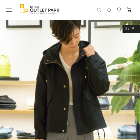
3
/
15