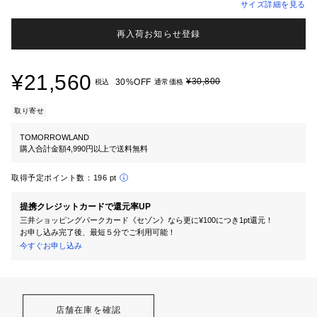
サイズ詳細を見る
再入荷お知らせ登録
¥21,560
¥30,800
30%OFF
税込
通常価格
取り寄せ
TOMORROWLAND
購入合計金額4,990円以上で送料無料
取得予定ポイント数：
196 pt
提携クレジットカードで還元率UP
三井ショッピングパークカード《セゾン》なら更に¥100につき1pt還元！
お申し込み完了後、最短５分でご利用可能！
今すぐお申し込み
店舗在庫を確認