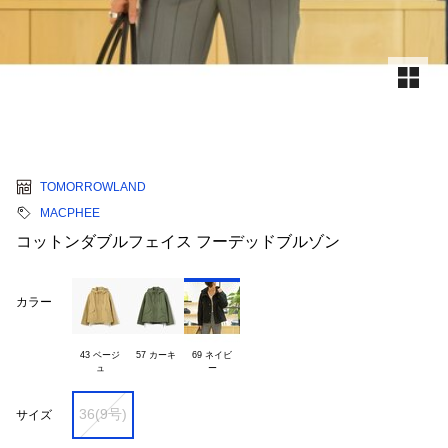
TOMORROWLAND
MACPHEE
コットンダブルフェイス フーデッドブルゾン
カラー
43 ベージ

57 カーキ
69 ネイビ

36(9号)
サイズ