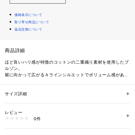
価格表示について
取り寄せ商品について
返品交換について
商品詳細
ほど良いハリ感が特徴のコットンの二重織り素材を使用したブ
ルゾン。
裾に向かって広がるＡラインシルエットでボリューム感があり
つつも、やや短めの着丈ですっきりとしたバランスに仕上げま
した。
両サイドの裾のボタンを外してスリットにしたり、スピンドル
サイズ詳細
性別：
レディース
をきゅっと絞ってシルエットを変えるなど、ベーシックアイテ
カテゴリー：
ファッション
 ＞ 
ジャケット
 ＞ 
テーラードジャケット
素材：表地：コットン100％　裏地：コットン　キュプラ
ムに〈MACPHEE〉らしい遊び心をプラスしています。
生産国：バングラデシュ
レビュー
春先のデイリーアウターとして活躍してくれる、大人のカジュ
洗濯：洗濯不可、漂白不可、タンブル乾燥不可、アイロン仕上げ可、ドラ
0件
アルスタイルにおすすめの一着。
イ可、ウエットクリーニング可
※詳しい洗濯方法については、商品の品質表示タグをご覧ください
商品番号：
1095000001703 
（モール）
2019SS商品
12079207301 （ショップ）