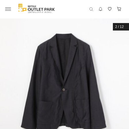
2
/
12