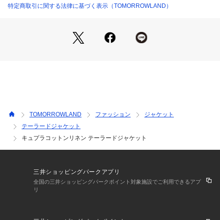
店舗にお問い合わせの際は、下記の商品番号をお申し付けくだ
特定商取引に関する法律に基づく表示（TOMORROWLAND）
さい。
商品番号:12079107701
TOMORROWLAND
ファッション
ジャケット
テーラードジャケット
キュプラコットンリネン テーラードジャケット
三井ショッピングパークアプリ
全国の三井ショッピングパークポイント対象施設でご利用できるアプ
リ