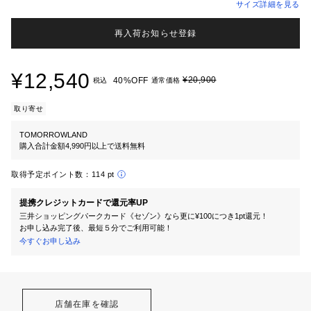
サイズ詳細を見る
再入荷お知らせ登録
¥12,540
¥20,900
40%OFF
税込
通常価格
取り寄せ
TOMORROWLAND
購入合計金額4,990円以上で送料無料
取得予定ポイント数：
114 pt
提携クレジットカードで還元率UP
三井ショッピングパークカード《セゾン》なら更に¥100につき1pt還元！
お申し込み完了後、最短５分でご利用可能！
今すぐお申し込み
店舗在庫を確認