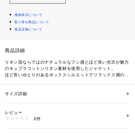
価格表示について
取り寄せ商品について
返品交換について
商品詳細
リネン混ならではのナチュラルなフシ感とほど良い光沢が魅力
のキュプラコットンリネン素材を使用したジャケット。
ほど良いゆとりのあるボックスシルエットでリラックス感のあ
る一着。
ヒップにかかる着丈で、パンツにはもちろんスカートやワンピ
ースともバランス良く合わせていただけます。
サイズ詳細
性別：
レディース
フロントのパッチポケットがさりげないポイントに。
カテゴリー：
ファッション
 ＞ 
ジャケット
 ＞ 
テーラードジャケット
素材：キュプラ60％　コットン20％　麻20％
カーディガン感覚でラフに羽織れ、大人のカジュアルスタイル
生産国：日本
レビュー
におすすめのアイテムです。
洗濯：手洗い、漂白不可、タンブル乾燥不可、自然乾燥、アイロン仕上げ
0件
可、ドライ可、ウエットクリーニング可
※詳しい洗濯方法については、商品の品質表示タグをご覧ください
2019SS商品
商品番号：
1095000001790 
（モール）
12079107701 （ショップ）