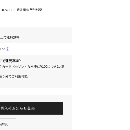
¥7,700
30%OFF
通常価格
円以上で送料無料
9 pt
ドで還元率UP
カード《セゾン》なら更に¥100につき1pt還
短５分でご利用可能！
再入荷お知らせ登録
を確認