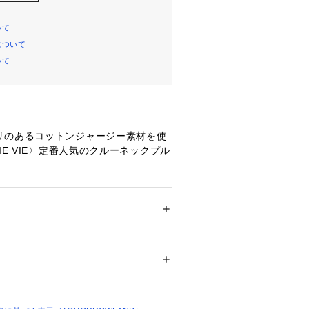
いて
について
いて
リのあるコットンジャージー素材を使
IE VIE〉定番人気のクルーネックプル
を使用しているためしなやかで自然な
のベーシックアイテムにおすすめの一
リーブデザインで、ヘルシーなスタイ
ション
 ＞ 
トップス
 ＞ 
Tシャツ・カットソー
％
す。
不可、タンブル乾燥不可、自然乾燥、アイロ
せの際は、下記の商品番号をお申し付
可、ウエットクリーニング可
ついては、商品の品質表示タグをご覧くださ
3409
02538 
（モール）