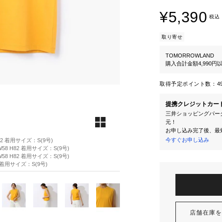
¥5,390
税込
取り寄せ
TOMORROWLAND
購入合計金額4,990
取得予定ポイント数：
4
提携クレジットカー
三井ショッピングパーク
元！
お申し込み完了後、最
今すぐお申し込み
82 着用サイズ：S(9号)
58 H82 着用サイズ：S(9号)
58 H82 着用サイズ：S(9号)
2 着用サイズ：S(9号)
店舗在庫