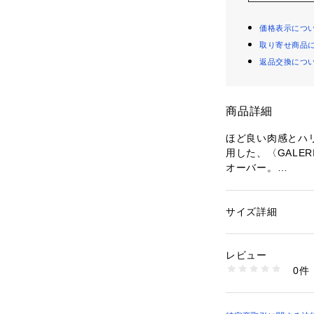
価格表示につ
取り寄せ商品
返品交換につ
商品詳細
ほど良い肉感とハ
用した、〈GALER
オーバー。
上質なコットン糸
光沢があり、大人
枚です。
サイズ詳細
性別：
レディース
肩幅の広いノース
カテゴリー：
ファッ
素材：コットン100
リングが楽しめま
生産国：日本
レビュー
洗濯：洗濯機、漂白
0件
店舗にお問い合わ
ン仕上げ可、ドライ
※詳しい洗濯方法に
けください。
い
商品番号:2303720
商品番号：
10950000