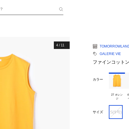
？
4
/
11
TOMORROWLAN
GALERIE VIE
ファインコットン
カラー
27 オレン

4
S(9号)
サイズ