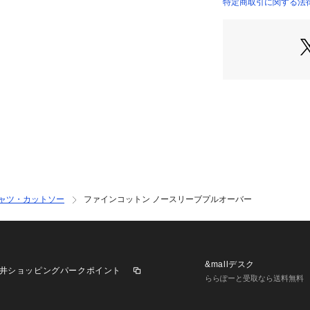
特定商取引に関する法律
23037203409 （
シャツ・カットソー
ファインコットン ノースリーブプルオーバー
&mallデスク
井ショッピングパークポイント
ららぽーと受取なら送料無料