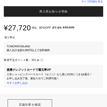
サイズ詳細を見る
再入荷お知らせ登録
¥27,720
¥39,600
30%OFF
税込
通常価格
取り寄せ
TOMORROWLAND
購入合計金額4,990円以上で送料無料
取得予定ポイント数：
252 pt
提携クレジットカードで還元率UP
三井ショッピングパークカード《セゾン》なら更に¥100につき1pt還元！
お申し込み完了後、最短５分でご利用可能！
今すぐお申し込み
店舗在庫を確認