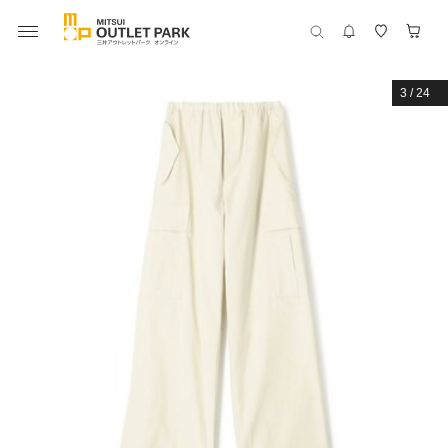
3
/
24