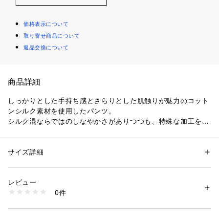
価格表示について
取り寄せ商品について
返品交換について
商品詳細
しっかりとした手持ち感とさらりとした肌触りが魅力のコット
ンシルク素材を使用したパンツ。
シルク混ならではのしなやかさがありつつも、特殊な加工を施
すことで生地にほど良い膨らみを持たせました。
ミリタリーパンツをベースに、ゆとりを持たせたデザインやポ
ケットでこなれ感のある大人のバランスに。
サイズ詳細
性別：
レディース
ウエストと裾には丸ゴムのコードあしらっているのもポイント
カテゴリー：
ファッション
 ＞ 
パンツ
 ＞ 
ロングパンツ
素材：コットン97％　シルク3％
でフィット感を微調整したり、きゅっと絞って丸みを持たせる
生産国：日本
レビュー
など、スタイリングに合わせてシルエットをアレンジしてお楽
洗濯：手洗い、漂白不可、タンブル乾燥不可、自然乾燥、アイロン仕上げ
0件
しみいただけます。
可、ドライ可、ウエットクリーニング可
※詳しい洗濯方法については、商品の品質表示タグをご覧ください
シンプルなトップスを合わせるだけで着こなしが決まる、カジ
商品番号：
1095000002628 
（モール）
ュアルスタイルにぴったりのアイテム。
23043104234 （ショップ）