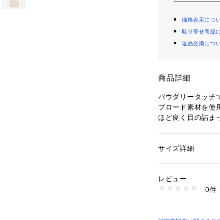
価格表示につ
取り寄せ商品
返品交換につ
商品詳細
パウダリータッチ
ブロード素材を使
ほど良く目の詰ま
ワンピースは片側
ポイントの一着。
シャツ型でクリー
サイズ詳細
性別：
レディース
落ちるゆったりと
カテゴリー：
ファッ
素材：コットン97％
バランスに仕上げ
生産国：日本
レビュー
膝下まで届く長め
洗濯：手洗い、漂白
0件
かな抜け感をプラ
ン仕上げ可、ドライ
※詳しい洗濯方法に
パンツとレイヤー
い
るなど、幅広いコ
商品番号：
10950000