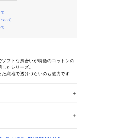
いて
について
いて
でソフトな風合いが特徴のコットンの
用したシリーズ。
った織地で透けづらいのも魅力です。
のみに配した大きなパッチポケットが
ンな印象ながら、裾にかけてすとんと
したシルエットでリラックス感のある
ション
 ＞ 
ワンピース・ドレス
 ＞ 
ワンピース
　ポリウレタン3％
ました。
の着丈に、両サイドのスリットで軽や
不可、タンブル乾燥不可、自然乾燥、アイロ
ス。
可、ウエットクリーニング可
ついては、商品の品質表示タグをご覧くださ
ドしたりフロントを開けてラフに羽織
ーディネートで活躍してくれる便利な
02751 
（モール）