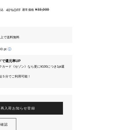
¥33,000
税込
40%OFF
通常価格
円以上で送料無料
80 pt
ドで還元率UP
カード《セゾン》なら更に¥100につき1pt還
短５分でご利用可能！
再入荷お知らせ登録
を確認