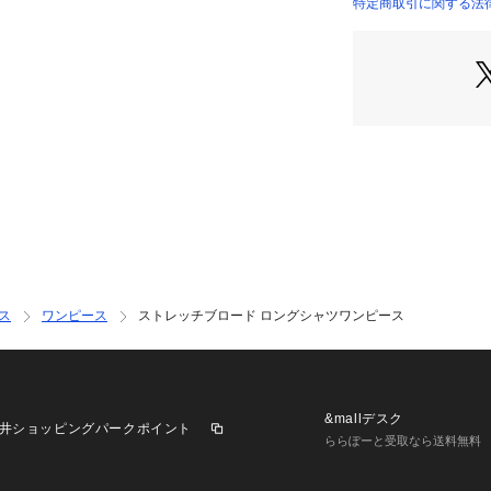
アイテムです。
特定商取引に関する法律
23069406201 （
2019AW商品
店舗にお問い合わ
けください。
商品番号:2306940
ス
ワンピース
ストレッチブロード ロングシャツワンピース
&mallデスク
井ショッピングパークポイント
ららぽーと受取なら送料無料