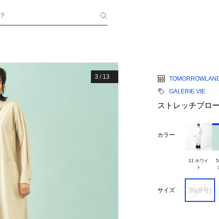
？
3
/
13
TOMORROWLAN
GALERIE VIE
ストレッチブロー
カラー
11 ホワイ

5
36(9号)
サイズ