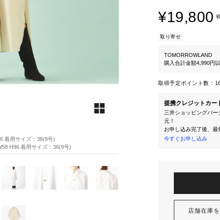
¥19,800
取り寄せ
TOMORROWLAND
購入合計金額4,990
取得予定ポイント数：
1
提携クレジットカー
三井ショッピングパーク
元！
お申し込み完了後、最
今すぐお申し込み
86 着用サイズ：36(9号)
58 H86 着用サイズ：36(9号)
店舗在庫