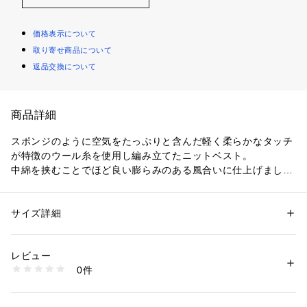
価格表示について
取り寄せ商品について
返品交換について
商品詳細
スポンジのように空気をたっぷりと含んだ軽く柔らかなタッチ
が特徴のウール糸を使用し編み立てたニットベスト。
中綿を挟むことでほど良い膨らみのある風合いに仕上げまし
た。
コンパクトなフォルムでこなれ感のある女性らしい雰囲気の一
着。
サイズ詳細
性別：
レディース
ボリュームのあるフードが顔まわりのほど良いアクセントなっ
カテゴリー：
ファッション
 ＞ 
ジャケット
 ＞ 
テーラードジャケット
素材：表地：ウール100％　中わた：ポリエステル100％　裏地：ウール
ています。
生産国：日本
レビュー
両サイドにはポケットを配した、機能性の高さも魅力。
洗濯：洗濯不可、漂白不可、タンブル乾燥不可、アイロン仕上げ可、ドラ
0件
スタイリングに今季らしい雰囲気を演出してくれるアイテムで
イ可、ウエットクリーニング不可
※詳しい洗濯方法については、商品の品質表示タグをご覧ください
す。
商品番号：
1095000002795 
（モール）
〈GALERIE VIE〉らしいクリーンなカラーの展開。
23072407302 （ショップ）