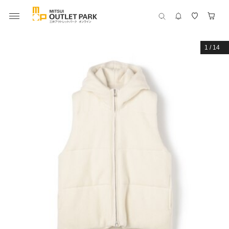
1
/
14