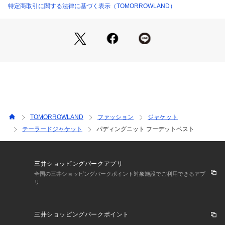
特定商取引に関する法律に基づく表示（TOMORROWLAND）
※商品の色味は、商品単体の画像をご確認ください
2022AW商品
店舗にお問い合わせの際は、下記の商品番号をお申し付けくだ
さい。
商品番号:23-07-24-07302
※※お取扱い上の注意※※
TOMORROWLAND
ファッション
ジャケット
・ソフトでデリケートな素材を使用しています。
テーラードジャケット
パディングニット フーデットベスト
毛玉ができやすい為、着用後はホコリをはらい、毛羽乱れを整
えるブラッシングがおすすめです。
取り除く場合は引っ張らず、毛玉取り器やハサミで丁寧にカッ
トしてください。
三井ショッピングパークアプリ
・ソフトで軽い中わた仕様を採用しています。
全国の三井ショッピングパークポイント対象施設でご利用できるアプ
リ
着用中の動きや条件による静電気の発生、洗濯の繰り返しによ
り、若干の吹き出しは避けられません。
素材によっては、中わたの繊維が付着しやすい場合がありま
三井ショッピングパークポイント
す。