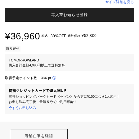
サイズ詳細を見る
再入荷お知らせ登録
¥36,960
¥52,800
30%OFF
税込
通常価格
取り寄せ
TOMORROWLAND
購入合計金額4,990円以上で送料無料
取得予定ポイント数：
336 pt
提携クレジットカードで還元率UP
三井ショッピングパークカード《セゾン》なら更に¥100につき1pt還元！
お申し込み完了後、最短５分でご利用可能！
今すぐお申し込み
店舗在庫を確認