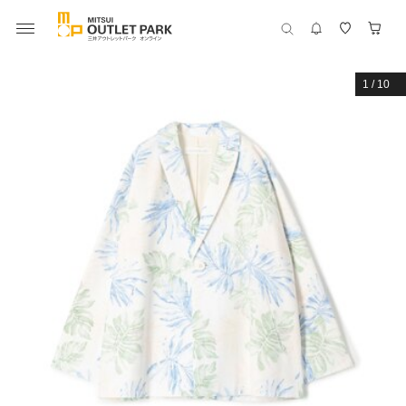
1
/
10