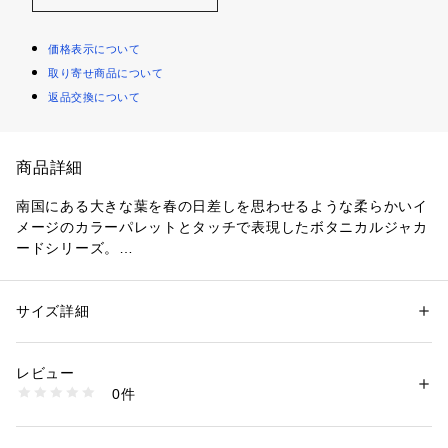
価格表示について
取り寄せ商品について
返品交換について
商品詳細
南国にある大きな葉を春の日差しを思わせるような柔らかいイ
メージのカラーパレットとタッチで表現したボタニカルジャカ
ードシリーズ。
ポリエステルにしか染み込まない特殊な染料を使用すること
で、ジャカードの柄が浮き出るよう仕上げています。
チェスターコートはボディ・スリーブともにゆったりとしたシ
サイズ詳細
性別：
レディース
ルエットに対して、細めのラペルカラーのバランスがポイント
カテゴリー：
ファッション
 ＞ 
アウター
 ＞ 
ダッフルコート
素材：表地：コットン60％　ポリエステル40％　裏地：コットン
の一着。
生産国：日本
レビュー
ジャケット感覚でラフに羽織るのがおすすめです。
洗濯：洗濯不可、漂白不可、タンブル乾燥不可、アイロン仕上げ可、ドラ
0件
身長やボトムスを問わない絶妙な丈感で、幅広く活躍してくれ
イ可、ウエットクリーニング可
※詳しい洗濯方法については、商品の品質表示タグをご覧ください
るアイテム。
商品番号：
1095000002804 
（モール）
23083108131 （ショップ）