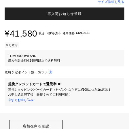
サイズ詳細を見る
再入荷お知らせ登録
¥41,580
¥69,300
40%OFF
税込
通常価格
取り寄せ
TOMORROWLAND
購入合計金額4,990円以上で送料無料
取得予定ポイント数：
378 pt
提携クレジットカードで還元率UP
三井ショッピングパークカード《セゾン》なら更に¥100につき1pt還元！
お申し込み完了後、最短５分でご利用可能！
今すぐお申し込み
店舗在庫を確認