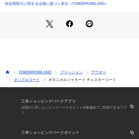
※商品の色味は、商品単体の画像をご確認ください
特定商取引に関する法律に基づく表示（TOMORROWLAND）
2023SS商品
店舗にお問い合わせの際は、下記の商品番号をお申し付けくだ
さい。
商品番号:23-08-31-08131
※※お取扱い上の注意※※
この製品は染料の特性上、光（紫外線）に非常に弱く、変色し
TOMORROWLAND
ファッション
アウター
やすい性質があります。
ダッフルコート
ボタニカルジャカード チェスターコート
保管の際には十分ご注意下さい。
三井ショッピングパークアプリ
全国の三井ショッピングパークポイント対象施設でご利用できるアプ
リ
三井ショッピングパークポイント